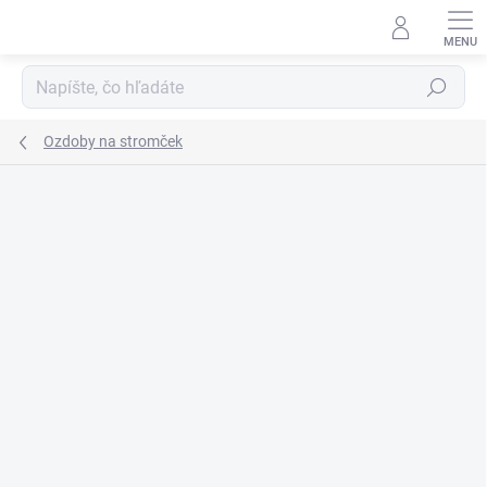
Prejsť
na
obsah
Hľadať
Ozdoby na stromček