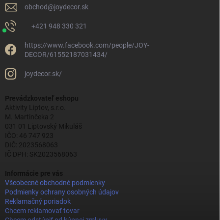
obchod
@
joydecor.sk
+421 948 330 321
https://www.facebook.com/people/JOY-
DECOR/61552187031434/
joydecor.sk/
Prevádzkovateľ eshopu
Aktivity Liptov, s.r.o.
M. Martinčeka 2
031 01 Liptovský Mikuláš
IČO: 46 747 923
DIČ: 2023568063
IČ DPH: SK2023568063
Informácie pre vás
Všeobecné obchodné podmienky
Podmienky ochrany osobných údajov
Reklamačný poriadok
Chcem reklamovať tovar