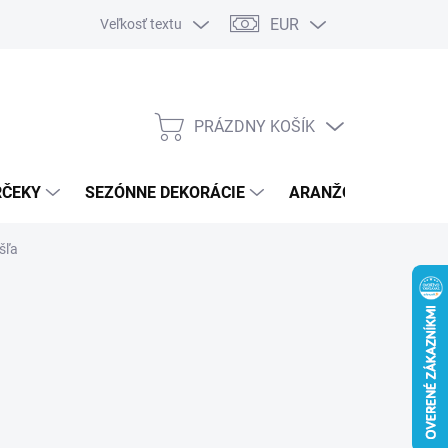
EUR
Veľkosť textu
PRÁZDNY KOŠÍK
NÁKUPNÝ
KOŠÍK
RČEKY
SEZÓNNE DEKORÁCIE
ARANŽOVACÍ MATER
šľa