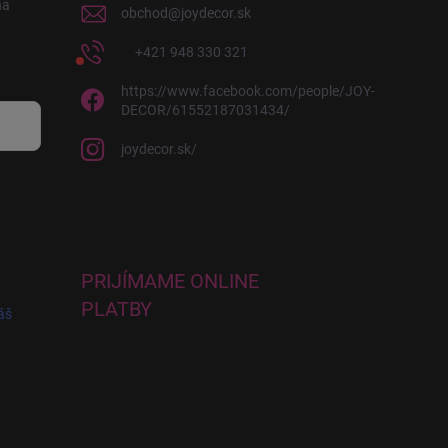
na
obchod
@
joydecor.sk
+421 948 330 321
https://www.facebook.com/people/JOY-
DECOR/61552187031434/
joydecor.sk/
PRIJÍMAME ONLINE
PLATBY
áš