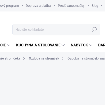
ový program
Doprava a platba
Predávané značky
Blog
Hľadať
CIE
KUCHYŇA A STOLOVANIE
NÁBYTOK
DA
nie stromčeka
Ozdoby na stromček
Ozdoba na stromček - ma