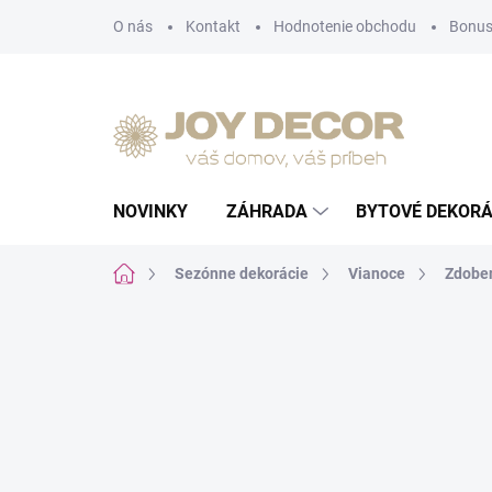
Prejsť
O nás
Kontakt
Hodnotenie obchodu
Bonus
na
obsah
NOVINKY
ZÁHRADA
BYTOVÉ DEKORÁ
Domov
Sezónne dekorácie
Vianoce
Zdobe