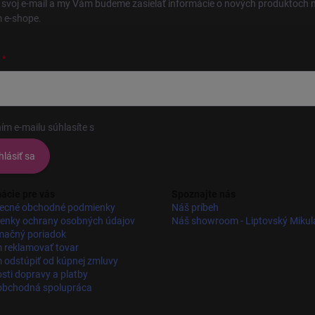
 svoj e-mail a my Vám budeme zasielať informácie o nových produktoch 
 e-shope.
ím e-mailu súhlasíte s
podmienkami ochrany osobných údajov
hlásiť sa
ácie pre vás
Spoznajte nás
ecné obchodné podmienky
Náš príbeh
enky ochrany osobných údajov
Náš showroom - Liptovský Mikul
mačný poriadok
 reklamovať tovar
odstúpiť od kúpnej zmluvy
ti dopravy a platby
obchodná spolupráca