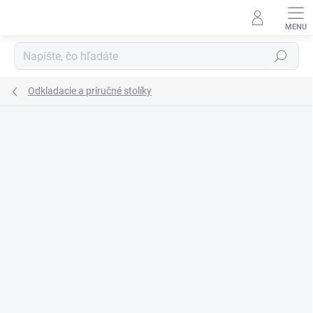
Prejsť
na
obsah
Hľadať
Odkladacie a príručné stolíky