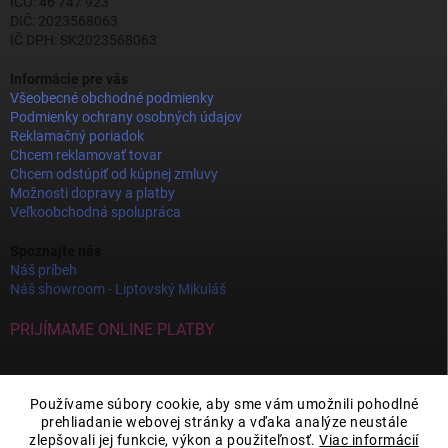
IČO: 46 747 923
DIČ: 2023568063
IČ DPH: SK2023568063
Informácie pre vás
Všeobecné obchodné podmienky
Podmienky ochrany osobných údajov
Reklamačný poriadok
Chcem reklamovať tovar
Chcem odstúpiť od kúpnej zmluvy
Možnosti dopravy a platby
Veľkoobchodná spolupráca
Spoznajte nás
Náš príbeh
Náš showroom - Liptovský Mikuláš
PRIJÍMAME ONLINE PLATBY
Používame súbory cookie, aby sme vám umožnili pohodlné
prehliadanie webovej stránky a vďaka analýze neustále
zlepšovali jej funkcie, výkon a použiteľnosť.
Viac informácií