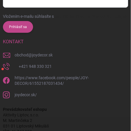
Vložením e-mailu súhlasíte s
podmienkami ochrany osobných údajov
Prihlásiť sa
KONTAKT
obchod
@
joydecor.sk
+421 948 330 321
https://www.facebook.com/people/JOY-
DECOR/61552187031434/
joydecor.sk/
Prevádzkovateľ eshopu
Aktivity Liptov, s.r.o.
M. Martinčeka 2
031 01 Liptovský Mikuláš