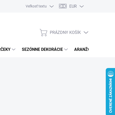
EUR
Veľkosť textu
PRÁZDNY KOŠÍK
NÁKUPNÝ
KOŠÍK
RČEKY
SEZÓNNE DEKORÁCIE
ARANŽOVACÍ MATER