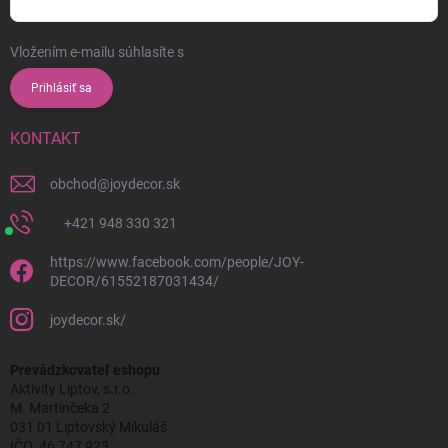
Vložením e-mailu súhlasíte s
podmienkami ochrany osobných údajov
Prihlásiť sa
KONTAKT
obchod
@
joydecor.sk
+421 948 330 321
https://www.facebook.com/people/JOY-
DECOR/61552187031434/
joydecor.sk/
Prevádzkovateľ eshopu
Aktivity Liptov, s.r.o.
M. Martinčeka 2
031 01 Liptovský Mikuláš
IČO: 46 747 923