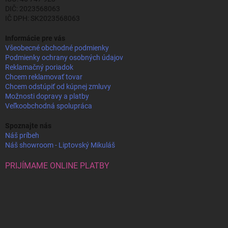
DIČ: 2023568063
IČ DPH: SK2023568063
Informácie pre vás
Všeobecné obchodné podmienky
Podmienky ochrany osobných údajov
Reklamačný poriadok
Chcem reklamovať tovar
Chcem odstúpiť od kúpnej zmluvy
Možnosti dopravy a platby
Veľkoobchodná spolupráca
Spoznajte nás
Náš príbeh
Náš showroom - Liptovský Mikuláš
PRIJÍMAME ONLINE PLATBY