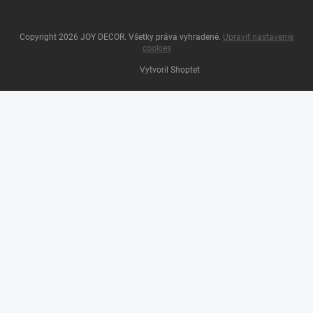
Copyright 2026
JOY DECOR
. Všetky práva vyhradené.
Upraviť nastavenie
cookies
Vytvoril Shoptet