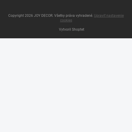
Copyright 2026
JOY DECOR
. Všetky práva vyhradené.
Upraviť nastavenie
cookies
Vytvoril Shoptet