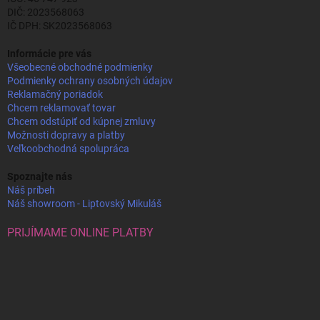
DIČ: 2023568063
IČ DPH: SK2023568063
Informácie pre vás
Všeobecné obchodné podmienky
Podmienky ochrany osobných údajov
Reklamačný poriadok
Chcem reklamovať tovar
Chcem odstúpiť od kúpnej zmluvy
Možnosti dopravy a platby
Veľkoobchodná spolupráca
Spoznajte nás
Náš príbeh
Náš showroom - Liptovský Mikuláš
PRIJÍMAME ONLINE PLATBY