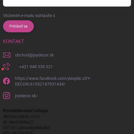
Vložením e-mailu súhlasíte s
podmienkami ochrany osobných údajov
Prihlásiť sa
KONTAKT
obchod
@
joydecor.sk
+421 948 330 321
https://www.facebook.com/people/JOY-
DECOR/61552187031434/
joydecor.sk/
Prevádzkovateľ eshopu
Aktivity Liptov, s.r.o.
M. Martinčeka 2
031 01 Liptovský Mikuláš
IČO: 46 747 923