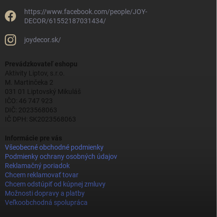
https://www.facebook.com/people/JOY-
DECOR/61552187031434/
joydecor.sk/
Prevádzkovateľ eshopu
Aktivity Liptov, s.r.o.
M. Martinčeka 2
031 01 Liptovský Mikuláš
IČO: 46 747 923
DIČ: 2023568063
IČ DPH: SK2023568063
Informácie pre vás
Všeobecné obchodné podmienky
Podmienky ochrany osobných údajov
Reklamačný poriadok
Chcem reklamovať tovar
Chcem odstúpiť od kúpnej zmluvy
Možnosti dopravy a platby
Veľkoobchodná spolupráca