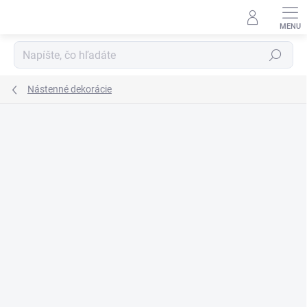
Prejsť
na
obsah
Hľadať
Nástenné dekorácie