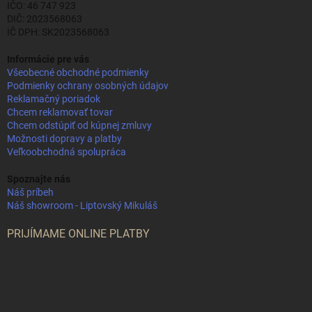
IČO: 46 747 923
DIČ: 2023568063
IČ DPH: SK2023568063
Informácie pre vás
Všeobecné obchodné podmienky
Podmienky ochrany osobných údajov
Reklamačný poriadok
Chcem reklamovať tovar
Chcem odstúpiť od kúpnej zmluvy
Možnosti dopravy a platby
Veľkoobchodná spolupráca
Spoznajte nás
Náš príbeh
Náš showroom - Liptovský Mikuláš
PRIJÍMAME ONLINE PLATBY