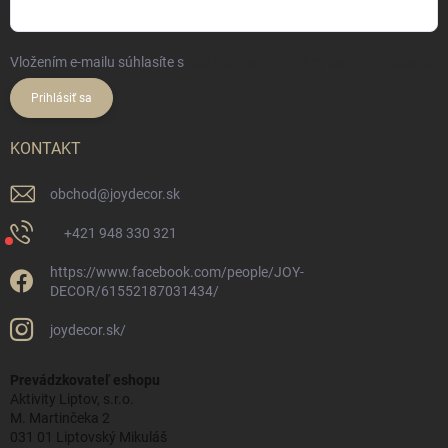
Vložením e-mailu súhlasíte s
podmienkami ochrany osobných údajov
Prihlásiť sa
KONTAKT
obchod
@
joydecor.sk
+421 948 330 321
https://www.facebook.com/people/JOY-
DECOR/61552187031434/
joydecor.sk/
Prevádzkovateľ eshopu
Aktivity Liptov, s.r.o.
M. Martinčeka 2
031 01 Liptovský Mikuláš