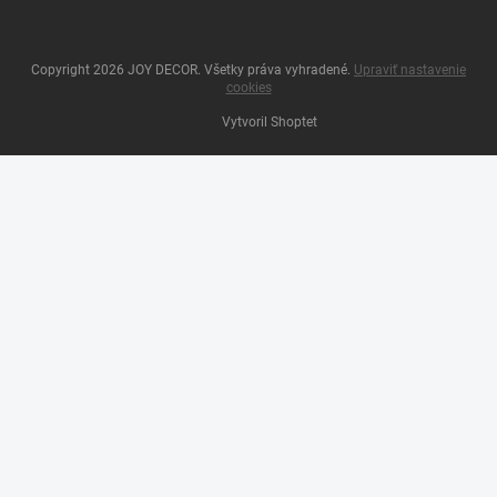
Copyright 2026
JOY DECOR
. Všetky práva vyhradené.
Upraviť nastavenie
cookies
Vytvoril Shoptet