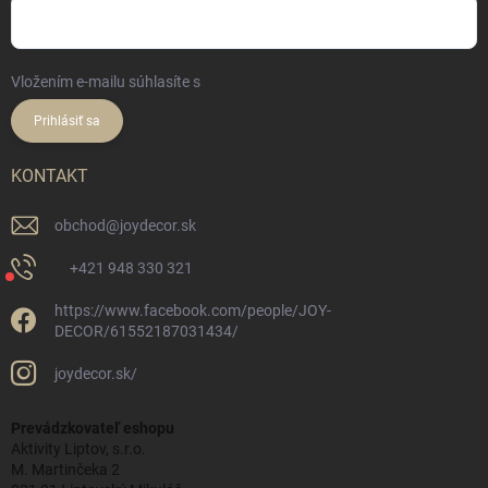
Vložením e-mailu súhlasíte s
podmienkami ochrany osobných údajov
Prihlásiť sa
KONTAKT
obchod
@
joydecor.sk
+421 948 330 321
https://www.facebook.com/people/JOY-
DECOR/61552187031434/
joydecor.sk/
Prevádzkovateľ eshopu
Aktivity Liptov, s.r.o.
M. Martinčeka 2