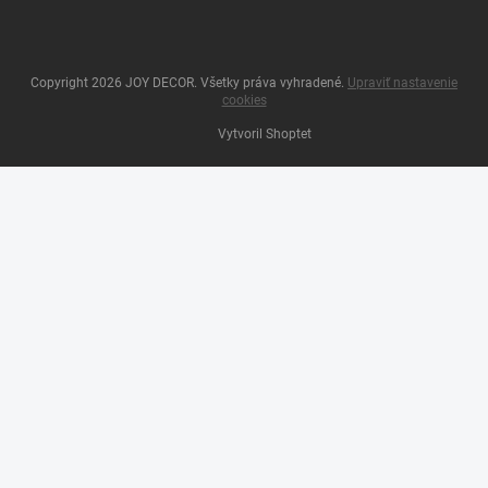
Copyright 2026
JOY DECOR
. Všetky práva vyhradené.
Upraviť nastavenie
cookies
Vytvoril Shoptet