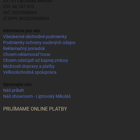
031 01 Liptovský Mikuláš
IČO: 46 747 923
DIČ: 2023568063
IČ DPH: SK2023568063
Informácie pre vás
Všeobecné obchodné podmienky
Podmienky ochrany osobných údajov
Reklamačný poriadok
Chcem reklamovať tovar
Chcem odstúpiť od kúpnej zmluvy
Možnosti dopravy a platby
Veľkoobchodná spolupráca
Spoznajte nás
Náš príbeh
Náš showroom - Liptovský Mikuláš
PRIJÍMAME ONLINE PLATBY