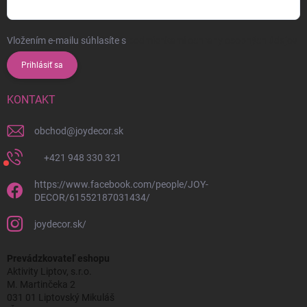
Vložením e-mailu súhlasíte s
podmienkami ochrany osobných údajov
Prihlásiť sa
KONTAKT
obchod
@
joydecor.sk
+421 948 330 321
https://www.facebook.com/people/JOY-
DECOR/61552187031434/
joydecor.sk/
Prevádzkovateľ eshopu
Aktivity Liptov, s.r.o.
M. Martinčeka 2
031 01 Liptovský Mikuláš