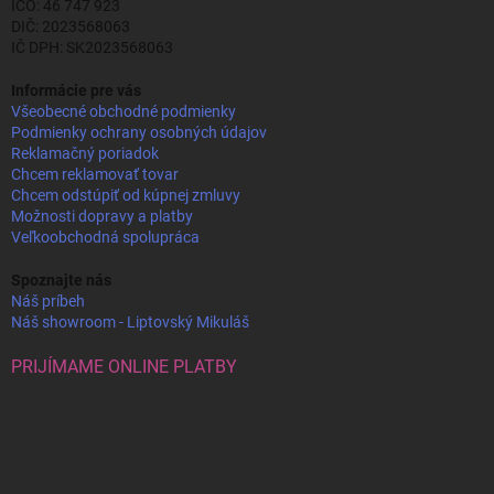
IČO: 46 747 923
DIČ: 2023568063
IČ DPH: SK2023568063
Informácie pre vás
Všeobecné obchodné podmienky
Podmienky ochrany osobných údajov
Reklamačný poriadok
Chcem reklamovať tovar
Chcem odstúpiť od kúpnej zmluvy
Možnosti dopravy a platby
Veľkoobchodná spolupráca
Spoznajte nás
Náš príbeh
Náš showroom - Liptovský Mikuláš
PRIJÍMAME ONLINE PLATBY