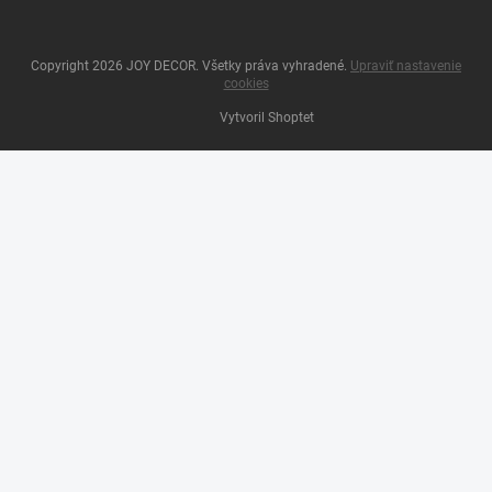
Copyright 2026
JOY DECOR
. Všetky práva vyhradené.
Upraviť nastavenie
cookies
Vytvoril Shoptet