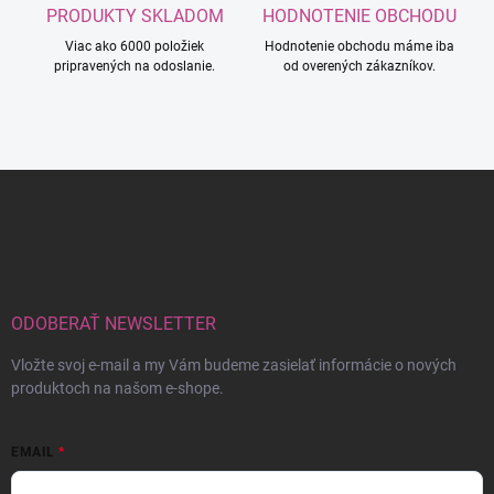
PRODUKTY SKLADOM
HODNOTENIE OBCHODU
Viac ako 6000 položiek
Hodnotenie obchodu máme iba
pripravených na odoslanie.
od overených zákazníkov.
Z
á
p
ä
t
i
e
ODOBERAŤ NEWSLETTER
Vložte svoj e-mail a my Vám budeme zasielať informácie o nových
produktoch na našom e-shope.
EMAIL