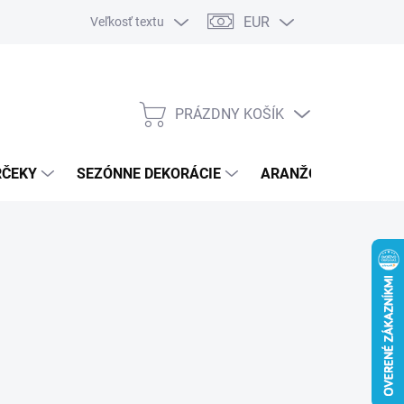
EUR
Veľkosť textu
PRÁZDNY KOŠÍK
NÁKUPNÝ
KOŠÍK
RČEKY
SEZÓNNE DEKORÁCIE
ARANŽOVACÍ MATER