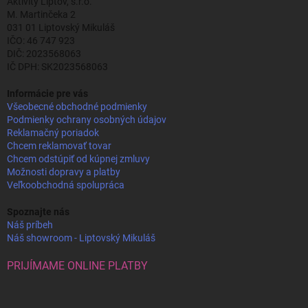
Aktivity Liptov, s.r.o.
M. Martinčeka 2
031 01 Liptovský Mikuláš
IČO: 46 747 923
DIČ: 2023568063
IČ DPH: SK2023568063
Informácie pre vás
Všeobecné obchodné podmienky
Podmienky ochrany osobných údajov
Reklamačný poriadok
Chcem reklamovať tovar
Chcem odstúpiť od kúpnej zmluvy
Možnosti dopravy a platby
Veľkoobchodná spolupráca
Spoznajte nás
Náš príbeh
Náš showroom - Liptovský Mikuláš
PRIJÍMAME ONLINE PLATBY