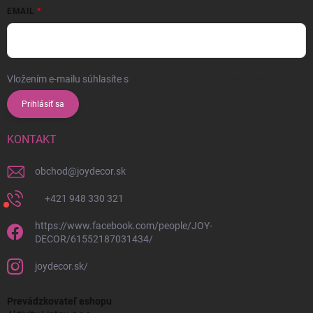
EMAIL
Vložením e-mailu súhlasíte s
podmienkami ochrany osobných údajov
Prihlásiť sa
KONTAKT
obchod
@
joydecor.sk
+421 948 330 321
https://www.facebook.com/people/JOY-
DECOR/61552187031434/
joydecor.sk/
Prevádzkovateľ eshopu