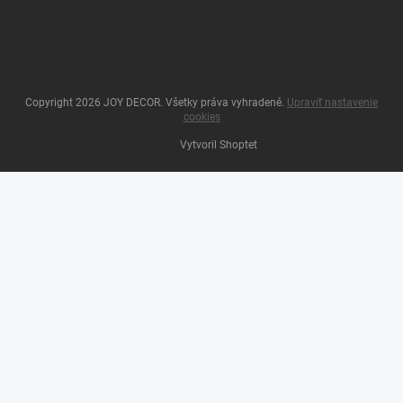
Copyright 2026
JOY DECOR
. Všetky práva vyhradené.
Upraviť nastavenie
cookies
Vytvoril Shoptet