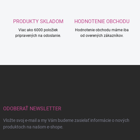
PRODUKTY SKLADOM
HODNOTENIE OBCHODU
Viac ako 6000 položiek
Hodnotenie obchodu máme iba
pripravených na odoslanie.
od overených zákazníkov.
Z
á
p
ä
t
i
e
ODOBERAŤ NEWSLETTER
Vložte svoj e-mail a my Vám budeme zasielať informácie o nových
produktoch na našom e-shope.