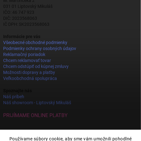
M. Martinčeka 2
031 01 Liptovský Mikuláš
IČO: 46 747 923
DIČ: 2023568063
IČ DPH: SK2023568063
Informácie pre vás
Všeobecné obchodné podmienky
Podmienky ochrany osobných údajov
Reklamačný poriadok
Chcem reklamovať tovar
Chcem odstúpiť od kúpnej zmluvy
Možnosti dopravy a platby
Veľkoobchodná spolupráca
Spoznajte nás
Náš príbeh
Náš showroom - Liptovský Mikuláš
PRIJÍMAME ONLINE PLATBY
Používame súbory cookie, aby sme vám umožnili pohodlné