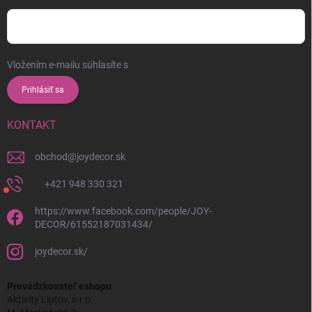
Vložením e-mailu súhlasíte s
podmienkami ochrany osobných údajov
Prihlásiť sa
KONTAKT
obchod
@
joydecor.sk
+421 948 330 321
https://www.facebook.com/people/JOY-
DECOR/61552187031434/
joydecor.sk/
Prevádzkovateľ eshopu
Aktivity Liptov, s.r.o.