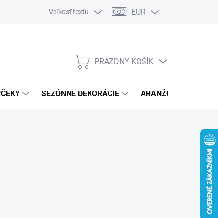
EUR
Veľkosť textu
PRÁZDNY KOŠÍK
NÁKUPNÝ
KOŠÍK
RČEKY
SEZÓNNE DEKORÁCIE
ARANŽOVACÍ MATER