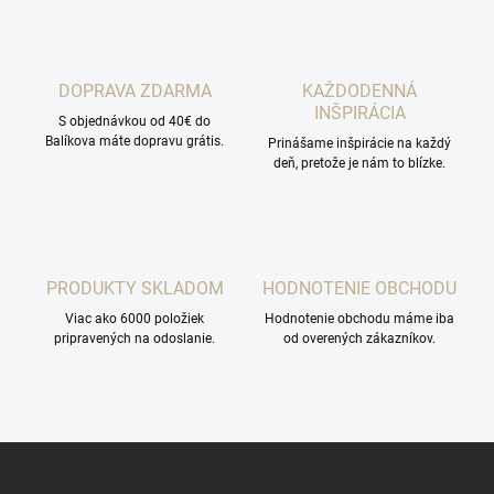
DOPRAVA ZDARMA
KAŽDODENNÁ
INŠPIRÁCIA
S objednávkou od 40€ do
Balíkova máte dopravu grátis.
Prinášame inšpirácie na každý
deň, pretože je nám to blízke.
PRODUKTY SKLADOM
HODNOTENIE OBCHODU
Viac ako 6000 položiek
Hodnotenie obchodu máme iba
pripravených na odoslanie.
od overených zákazníkov.
Z
á