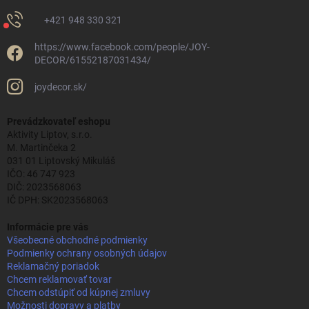
+421 948 330 321
https://www.facebook.com/people/JOY-
DECOR/61552187031434/
joydecor.sk/
Prevádzkovateľ eshopu
Aktivity Liptov, s.r.o.
M. Martinčeka 2
031 01 Liptovský Mikuláš
IČO: 46 747 923
DIČ: 2023568063
IČ DPH: SK2023568063
Informácie pre vás
Všeobecné obchodné podmienky
Podmienky ochrany osobných údajov
Reklamačný poriadok
Chcem reklamovať tovar
Chcem odstúpiť od kúpnej zmluvy
Možnosti dopravy a platby