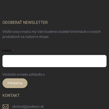
p
ä
t
i
e
ODOBERAŤ NEWSLETTER
Vložte svoj e-mail a my Vám budeme zasielať informácie o nových
produktoch na našom e-shope.
EMAIL
Vložením e-mailu súhlasíte s
podmienkami ochrany osobných údajov
Prihlásiť sa
KONTAKT
obchod
@
joydecor.sk