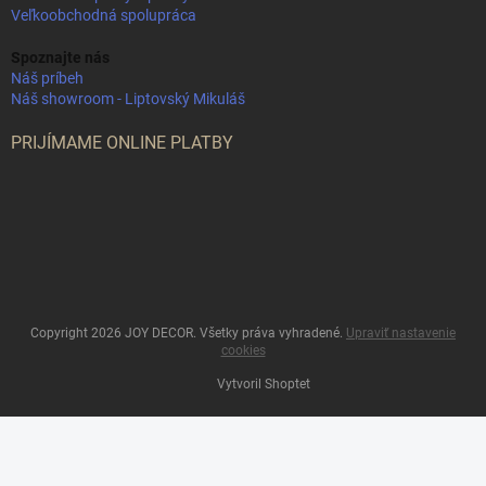
Veľkoobchodná spolupráca
Spoznajte nás
Náš príbeh
Náš showroom - Liptovský Mikuláš
PRIJÍMAME ONLINE PLATBY
Copyright 2026
JOY DECOR
. Všetky práva vyhradené.
Upraviť nastavenie
cookies
Vytvoril Shoptet