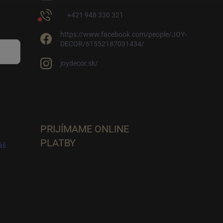
+421 948 330 321
https://www.facebook.com/people/JOY-
DECOR/61552187031434/
joydecor.sk/
PRIJÍMAME ONLINE
PLATBY
áš