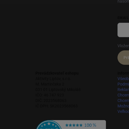
našom
EMAIL
Vložen
Pri
Prevádzkovateľ eshopu
Inform
Aktivity Liptov, s.r.o.
Všeob
M. Martinčeka 2
Podmi
031 01 Liptovský Mikuláš
Rekla
IČO: 46 747 923
Chcem
DIČ: 2023568063
Chcem 
IČ DPH: SK2023568063
Možnos
Veľko