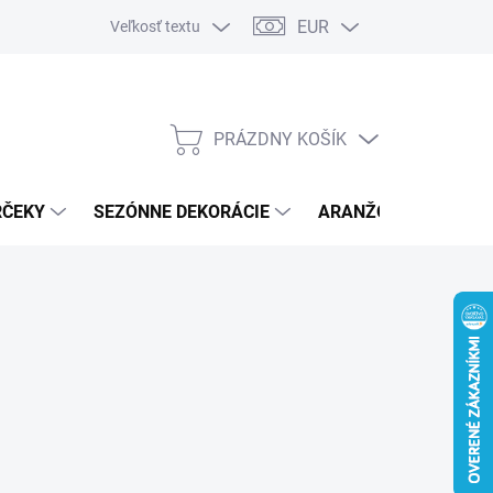
EUR
Veľkosť textu
PRÁZDNY KOŠÍK
NÁKUPNÝ
KOŠÍK
RČEKY
SEZÓNNE DEKORÁCIE
ARANŽOVACÍ MATER