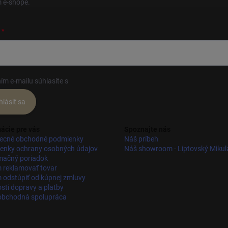
 e-shope.
ím e-mailu súhlasíte s
podmienkami ochrany osobných údajov
hlásiť sa
ácie pre vás
Spoznajte nás
ecné obchodné podmienky
Náš príbeh
enky ochrany osobných údajov
Náš showroom - Liptovský Mikul
mačný poriadok
 reklamovať tovar
odstúpiť od kúpnej zmluvy
ti dopravy a platby
obchodná spolupráca