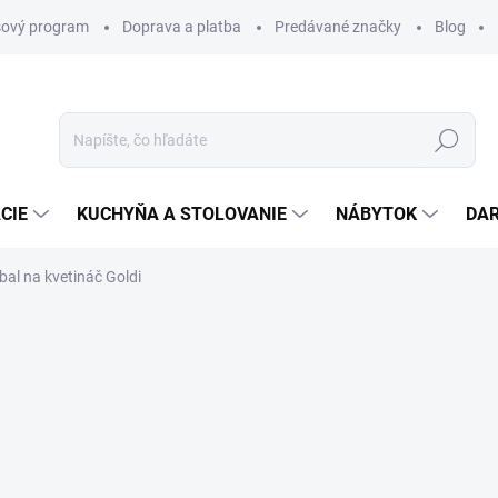
ový program
Doprava a platba
Predávané značky
Blog
Hľadať
CIE
KUCHYŇA A STOLOVANIE
NÁBYTOK
DA
bal na kvetináč Goldi