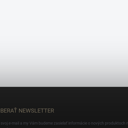
BERAŤ NEWSLETTER
 svoj e-mail a my Vám budeme zasielať informácie o nových produktoch 