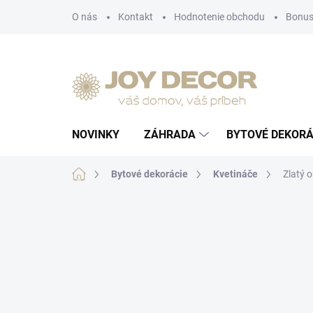
Prejsť
O nás
Kontakt
Hodnotenie obchodu
Bonus
na
obsah
NOVINKY
ZÁHRADA
BYTOVÉ DEKORÁ
Domov
Bytové dekorácie
Kvetináče
Zlatý o