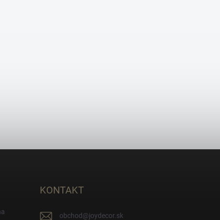
KONTAKT
na
obchod
@
joydecor.sk