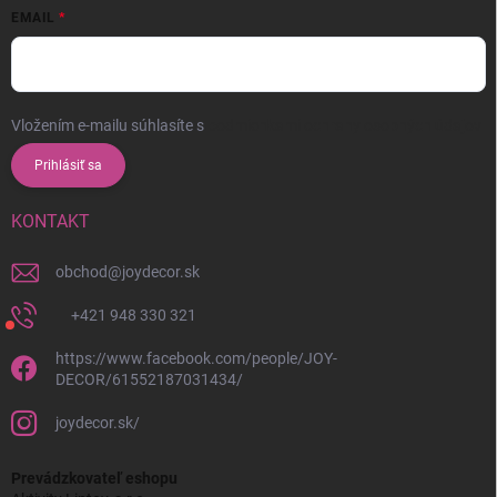
EMAIL
Vložením e-mailu súhlasíte s
podmienkami ochrany osobných údajov
Prihlásiť sa
KONTAKT
obchod
@
joydecor.sk
+421 948 330 321
https://www.facebook.com/people/JOY-
DECOR/61552187031434/
joydecor.sk/
Prevádzkovateľ eshopu