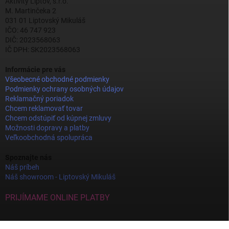
Aktivity Liptov, s.r.o.
M. Martinčeka 2
031 01 Liptovský Mikuláš
IČO: 46 747 923
DIČ: 2023568063
IČ DPH: SK2023568063
Informácie pre vás
Všeobecné obchodné podmienky
Podmienky ochrany osobných údajov
Reklamačný poriadok
Chcem reklamovať tovar
Chcem odstúpiť od kúpnej zmluvy
Možnosti dopravy a platby
Veľkoobchodná spolupráca
Spoznajte nás
Náš príbeh
Náš showroom - Liptovský Mikuláš
PRIJÍMAME ONLINE PLATBY