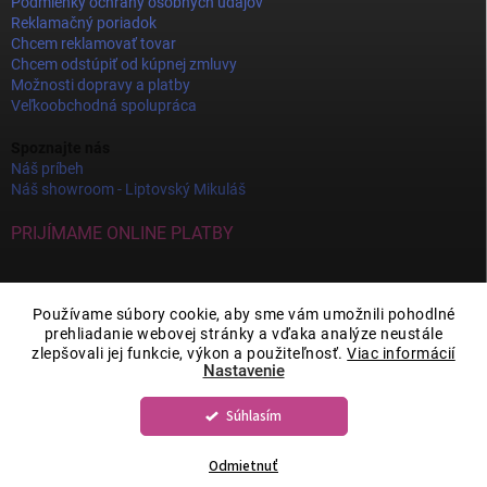
Podmienky ochrany osobných údajov
Reklamačný poriadok
Chcem reklamovať tovar
Chcem odstúpiť od kúpnej zmluvy
Možnosti dopravy a platby
Veľkoobchodná spolupráca
Spoznajte nás
Náš príbeh
Náš showroom - Liptovský Mikuláš
PRIJÍMAME ONLINE PLATBY
Používame súbory cookie, aby sme vám umožnili pohodlné
prehliadanie webovej stránky a vďaka analýze neustále
zlepšovali jej funkcie, výkon a použiteľnosť.
Viac informácií
Nastavenie
Súhlasím
Copyright 2026
JOY DECOR
. Všetky práva vyhradené.
Upraviť nastavenie
cookies
Odmietnuť
Vytvoril Shoptet