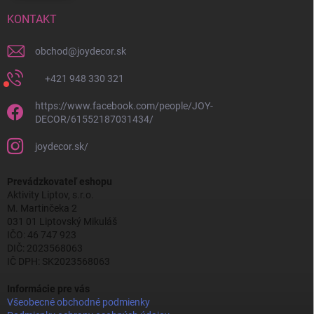
KONTAKT
obchod
@
joydecor.sk
+421 948 330 321
https://www.facebook.com/people/JOY-
DECOR/61552187031434/
joydecor.sk/
Prevádzkovateľ eshopu
Aktivity Liptov, s.r.o.
M. Martinčeka 2
031 01 Liptovský Mikuláš
IČO: 46 747 923
DIČ: 2023568063
IČ DPH: SK2023568063
Informácie pre vás
Všeobecné obchodné podmienky