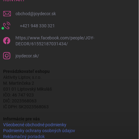
obchod
@
joydecor.sk
+421 948 330 321
https://www.facebook.com/people/JOY-
DECOR/61552187031434/
joydecor.sk/
Prevádzkovateľ eshopu
Aktivity Liptov, s.r.o.
M. Martinčeka 2
031 01 Liptovský Mikuláš
IČO: 46 747 923
DIČ: 2023568063
IČ DPH: SK2023568063
Informácie pre vás
Všeobecné obchodné podmienky
Podmienky ochrany osobných údajov
Reklamačný poriadok