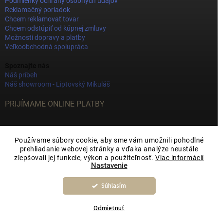
Podmienky ochrany osobných údajov
Reklamačný poriadok
Chcem reklamovať tovar
Chcem odstúpiť od kúpnej zmluvy
Možnosti dopravy a platby
Veľkoobchodná spolupráca
Spoznajte nás
Náš príbeh
Náš showroom - Liptovský Mikuláš
PRIJÍMAME ONLINE PLATBY
Používame súbory cookie, aby sme vám umožnili pohodlné
prehliadanie webovej stránky a vďaka analýze neustále
zlepšovali jej funkcie, výkon a použiteľnosť.
Viac informácií
Nastavenie
Súhlasím
Copyright 2026
JOY DECOR
. Všetky práva vyhradené.
Upraviť nastavenie
cookies
Odmietnuť
Vytvoril Shoptet