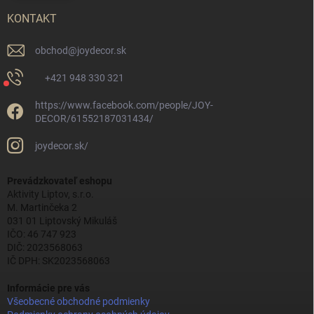
KONTAKT
obchod
@
joydecor.sk
+421 948 330 321
https://www.facebook.com/people/JOY-
DECOR/61552187031434/
joydecor.sk/
Prevádzkovateľ eshopu
Aktivity Liptov, s.r.o.
M. Martinčeka 2
031 01 Liptovský Mikuláš
IČO: 46 747 923
DIČ: 2023568063
IČ DPH: SK2023568063
Informácie pre vás
Všeobecné obchodné podmienky