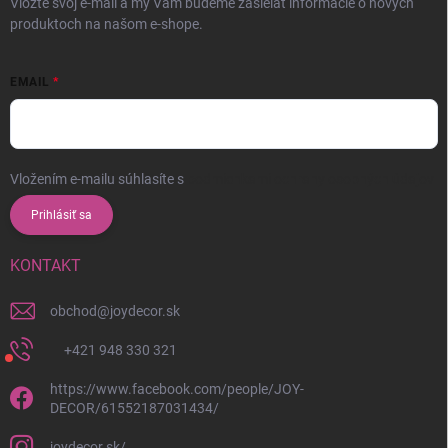
Vložte svoj e-mail a my Vám budeme zasielať informácie o nových
produktoch na našom e-shope.
EMAIL
Vložením e-mailu súhlasíte s
podmienkami ochrany osobných údajov
Prihlásiť sa
KONTAKT
obchod
@
joydecor.sk
+421 948 330 321
https://www.facebook.com/people/JOY-
DECOR/61552187031434/
joydecor.sk/