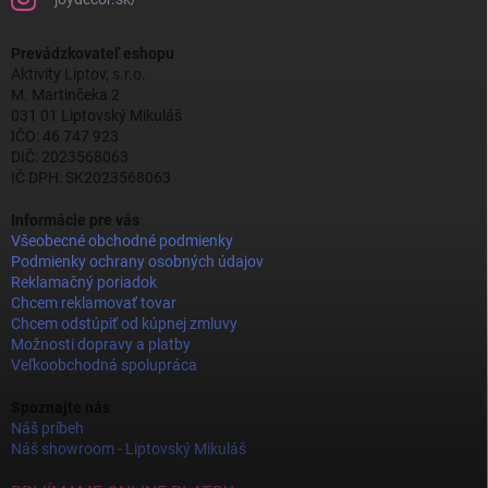
Prevádzkovateľ eshopu
Aktivity Liptov, s.r.o.
M. Martinčeka 2
031 01 Liptovský Mikuláš
IČO: 46 747 923
DIČ: 2023568063
IČ DPH: SK2023568063
Informácie pre vás
Všeobecné obchodné podmienky
Podmienky ochrany osobných údajov
Reklamačný poriadok
Chcem reklamovať tovar
Chcem odstúpiť od kúpnej zmluvy
Možnosti dopravy a platby
Veľkoobchodná spolupráca
Spoznajte nás
Náš príbeh
Náš showroom - Liptovský Mikuláš