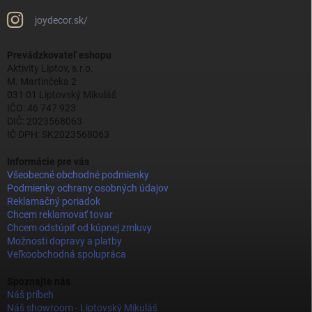
joydecor.sk/
Prevádzkovateľ eshopu
Aktivity Liptov, s.r.o.
M. Martinčeka 2
031 01 Liptovský Mikuláš
IČO: 46 747 923
DIČ: 2023568063
IČ DPH: SK2023568063
Informácie pre vás
Všeobecné obchodné podmienky
Podmienky ochrany osobných údajov
Reklamačný poriadok
Chcem reklamovať tovar
Chcem odstúpiť od kúpnej zmluvy
Možnosti dopravy a platby
Veľkoobchodná spolupráca
Spoznajte nás
Náš príbeh
Náš showroom - Liptovský Mikuláš