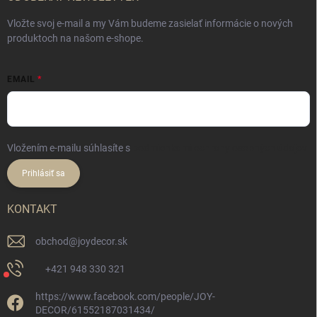
Vložte svoj e-mail a my Vám budeme zasielať informácie o nových
produktoch na našom e-shope.
EMAIL
Vložením e-mailu súhlasíte s
podmienkami ochrany osobných údajov
Prihlásiť sa
KONTAKT
obchod
@
joydecor.sk
+421 948 330 321
https://www.facebook.com/people/JOY-
DECOR/61552187031434/