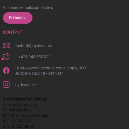
Vložením e-mailu súhlasíte s
podmienkami ochrany osobných údajov
Prihlásiť sa
KONTAKT
obchod
@
joydecor.sk
+421 948 330 321
https://www.facebook.com/people/JOY-
DECOR/61552187031434/
joydecor.sk/
Prevádzkovateľ eshopu
Aktivity Liptov, s.r.o.
M. Martinčeka 2
031 01 Liptovský Mikuláš
IČO: 46 747 923
DIČ: 2023568063