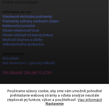
IČ DPH: SK2023568063
Informácie pre vás
Všeobecné obchodné podmienky
Podmienky ochrany osobných údajov
Reklamačný poriadok
Chcem reklamovať tovar
Chcem odstúpiť od kúpnej zmluvy
Možnosti dopravy a platby
Veľkoobchodná spolupráca
Spoznajte nás
Náš príbeh
Náš showroom - Liptovský Mikuláš
PRIJÍMAME ONLINE PLATBY
Používame súbory cookie, aby sme vám umožnili pohodlné
prehliadanie webovej stránky a vďaka analýze neustále
zlepšovali jej funkcie, výkon a použiteľnosť.
Viac informácií
Nastavenie