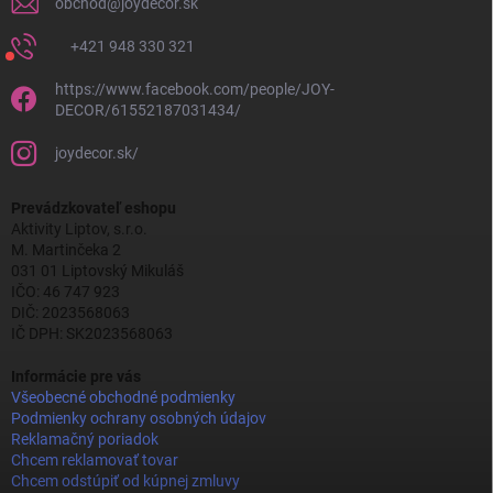
obchod
@
joydecor.sk
+421 948 330 321
https://www.facebook.com/people/JOY-
DECOR/61552187031434/
joydecor.sk/
Prevádzkovateľ eshopu
Aktivity Liptov, s.r.o.
M. Martinčeka 2
031 01 Liptovský Mikuláš
IČO: 46 747 923
DIČ: 2023568063
IČ DPH: SK2023568063
Informácie pre vás
Všeobecné obchodné podmienky
Podmienky ochrany osobných údajov
Reklamačný poriadok
Chcem reklamovať tovar
Chcem odstúpiť od kúpnej zmluvy