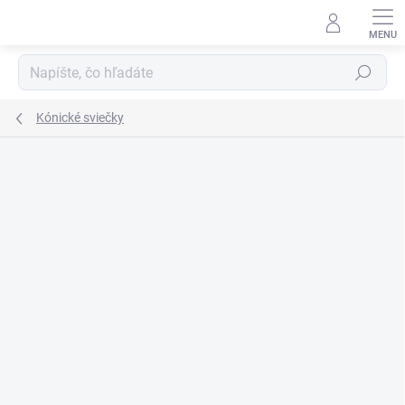
Prejsť
na
obsah
Hľadať
Kónické sviečky