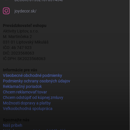
joydecor.sk/
Prevádzkovateľ eshopu
Aktivity Liptov, s.r.o.
M. Martinčeka 2
031 01 Liptovský Mikuláš
IČO: 46 747 923
DIČ: 2023568063
IČ DPH: SK2023568063
Informácie pre vás
Všeobecné obchodné podmienky
Podmienky ochrany osobných údajov
Reklamačný poriadok
Chcem reklamovať tovar
Chcem odstúpiť od kúpnej zmluvy
Možnosti dopravy a platby
Veľkoobchodná spolupráca
Spoznajte nás
Náš príbeh