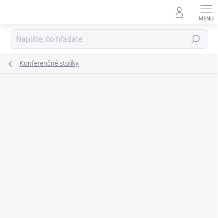
Prejsť
na
obsah
Hľadať
Konferenčné stolíky