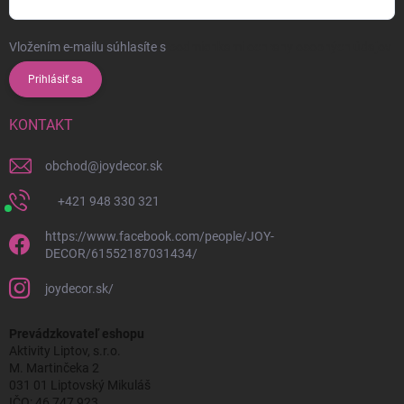
Vložením e-mailu súhlasíte s
podmienkami ochrany osobných údajov
Prihlásiť sa
KONTAKT
obchod
@
joydecor.sk
+421 948 330 321
https://www.facebook.com/people/JOY-
DECOR/61552187031434/
joydecor.sk/
Prevádzkovateľ eshopu
Aktivity Liptov, s.r.o.
M. Martinčeka 2
031 01 Liptovský Mikuláš
IČO: 46 747 923