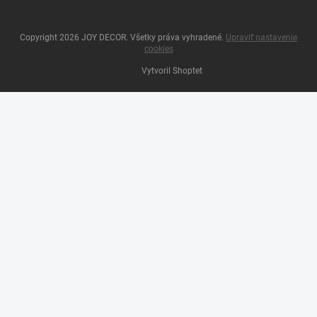
Copyright 2026
JOY DECOR
. Všetky práva vyhradené.
Upraviť nastavenie
cookies
Vytvoril Shoptet