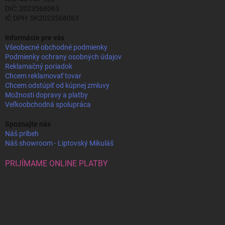
DIČ: 2023568063
IČ DPH: SK2023568063
Informácie pre vás
Všeobecné obchodné podmienky
Podmienky ochrany osobných údajov
Reklamačný poriadok
Chcem reklamovať tovar
Chcem odstúpiť od kúpnej zmluvy
Možnosti dopravy a platby
Veľkoobchodná spolupráca
Spoznajte nás
Náš príbeh
Náš showroom - Liptovský Mikuláš
PRIJÍMAME ONLINE PLATBY