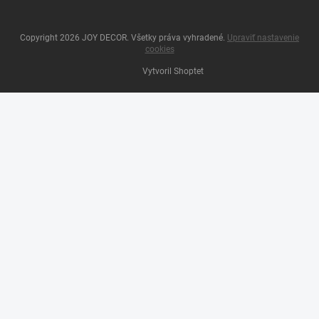
Copyright 2026
JOY DECOR
. Všetky práva vyhradené.
Upraviť nastavenie
cookies
Vytvoril Shoptet