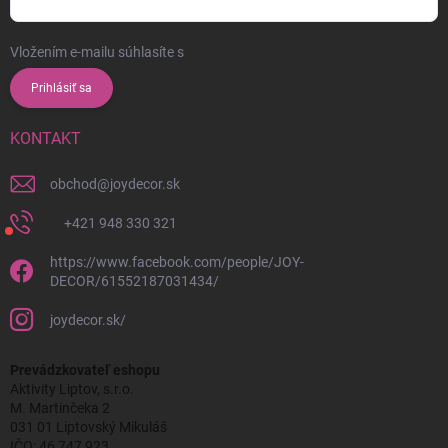
Vložením e-mailu súhlasíte s
podmienkami ochrany osobných údajov
Prihlásiť sa
KONTAKT
obchod
@
joydecor.sk
+421 948 330 321
https://www.facebook.com/people/JOY-
DECOR/61552187031434/
joydecor.sk/
Prevádzkovateľ eshopu
Aktivity Liptov, s.r.o.
M. Martinčeka 2
031 01 Liptovský Mikuláš
IČO: 46 747 923