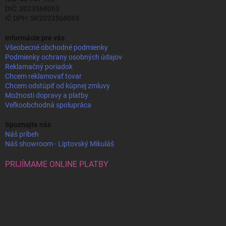
DIČ: 2023568063
IČ DPH: SK2023568063
Informácie pre vás
Všeobecné obchodné podmienky
Podmienky ochrany osobných údajov
Reklamačný poriadok
Chcem reklamovať tovar
Chcem odstúpiť od kúpnej zmluvy
Možnosti dopravy a platby
Veľkoobchodná spolupráca
Spoznajte nás
Náš príbeh
Náš showroom - Liptovský Mikuláš
PRIJÍMAME ONLINE PLATBY