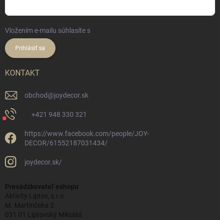
Vložením e-mailu súhlasíte s
podmienkami ochrany osobných údajov
Prihlásiť sa
KONTAKT
obchod
@
joydecor.sk
+421 948 330 321
https://www.facebook.com/people/JOY-
DECOR/61552187031434/
joydecor.sk/
Prevádzkovateľ eshopu
Aktivity Liptov, s.r.o.
M. Martinčeka 2
031 01 Liptovský Mikuláš