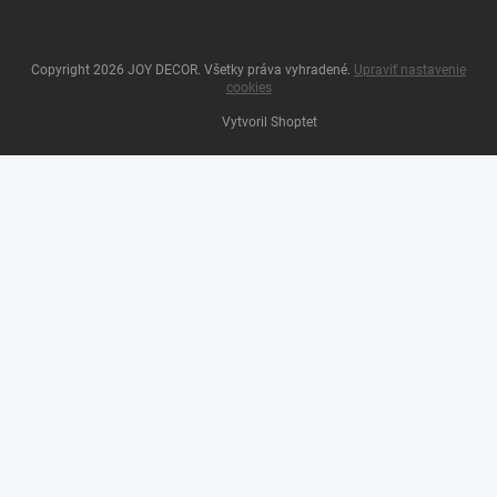
Copyright 2026
JOY DECOR
. Všetky práva vyhradené.
Upraviť nastavenie
cookies
Vytvoril Shoptet