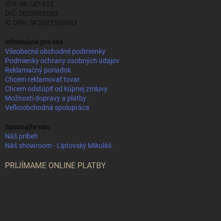
IČO: 46 747 923
DIČ: 2023568063
IČ DPH: SK2023568063
Informácie pre vás
Všeobecné obchodné podmienky
Podmienky ochrany osobných údajov
Reklamačný poriadok
Chcem reklamovať tovar
Chcem odstúpiť od kúpnej zmluvy
Možnosti dopravy a platby
Veľkoobchodná spolupráca
Spoznajte nás
Náš príbeh
Náš showroom - Liptovský Mikuláš
PRIJÍMAME ONLINE PLATBY