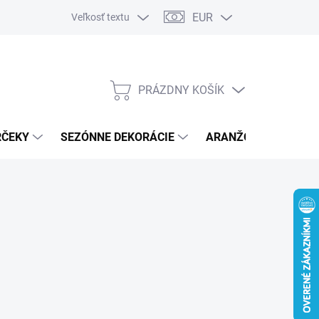
EUR
Veľkosť textu
PRÁZDNY KOŠÍK
NÁKUPNÝ
KOŠÍK
RČEKY
SEZÓNNE DEKORÁCIE
ARANŽOVACÍ MATER