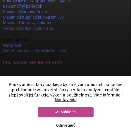
Podmienky ochrany osobných údajov
Reklamačný poriadok
Chcem reklamovať tovar
Chcem odstúpiť od kúpnej zmluvy
Možnosti dopravy a platby
Veľkoobchodná spolupráca
Spoznajte nás
Náš príbeh
Náš showroom - Liptovský Mikuláš
PRIJÍMAME ONLINE PLATBY
Používame súbory cookie, aby sme vám umožnili pohodlné
prehliadanie webovej stránky a vďaka analýze neustále
zlepšovali jej funkcie, výkon a použiteľnosť.
Viac informácií
Nastavenie
Súhlasím
Copyright 2026
JOY DECOR
. Všetky práva vyhradené.
Upraviť nastavenie
cookies
Odmietnuť
Vytvoril Shoptet