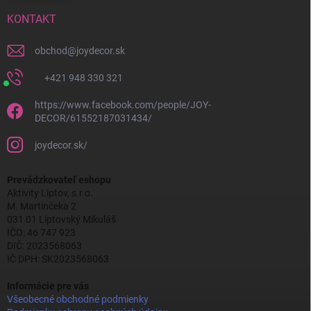
KONTAKT
obchod
@
joydecor.sk
+421 948 330 321
https://www.facebook.com/people/JOY-
DECOR/61552187031434/
joydecor.sk/
Prevádzkovateľ eshopu
Aktivity Liptov, s.r.o.
M. Martinčeka 2
031 01 Liptovský Mikuláš
IČO: 46 747 923
DIČ: 2023568063
IČ DPH: SK2023568063
Informácie pre vás
Všeobecné obchodné podmienky