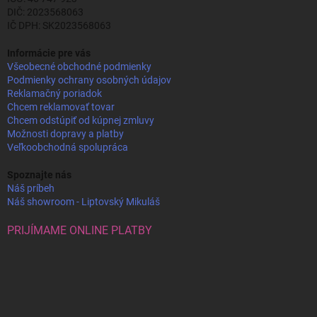
DIČ: 2023568063
IČ DPH: SK2023568063
Informácie pre vás
Všeobecné obchodné podmienky
Podmienky ochrany osobných údajov
Reklamačný poriadok
Chcem reklamovať tovar
Chcem odstúpiť od kúpnej zmluvy
Možnosti dopravy a platby
Veľkoobchodná spolupráca
Spoznajte nás
Náš príbeh
Náš showroom - Liptovský Mikuláš
PRIJÍMAME ONLINE PLATBY