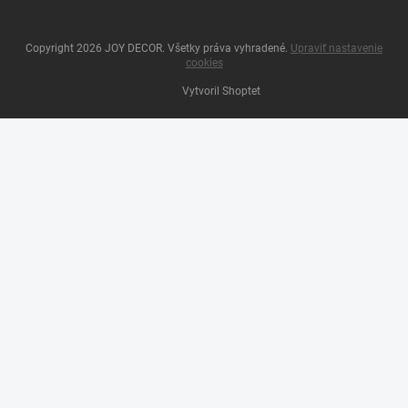
Copyright 2026
JOY DECOR
. Všetky práva vyhradené.
Upraviť nastavenie
cookies
Vytvoril Shoptet