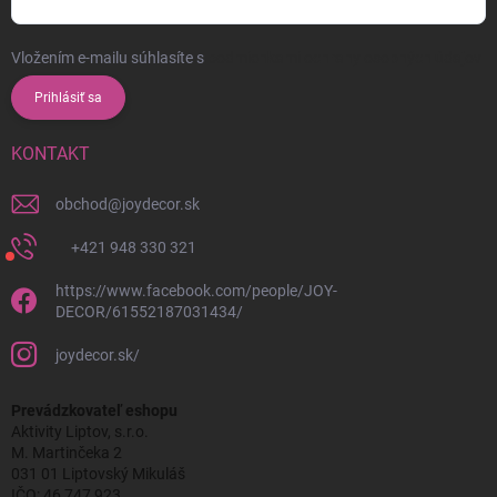
Vložením e-mailu súhlasíte s
podmienkami ochrany osobných údajov
Prihlásiť sa
KONTAKT
obchod
@
joydecor.sk
+421 948 330 321
https://www.facebook.com/people/JOY-
DECOR/61552187031434/
joydecor.sk/
Prevádzkovateľ eshopu
Aktivity Liptov, s.r.o.
M. Martinčeka 2
031 01 Liptovský Mikuláš
IČO: 46 747 923