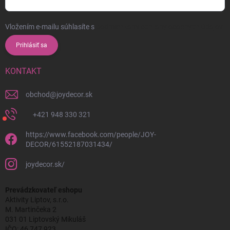
Vložením e-mailu súhlasíte s
podmienkami ochrany osobných údajov
Prihlásiť sa
KONTAKT
obchod
@
joydecor.sk
+421 948 330 321
https://www.facebook.com/people/JOY-
DECOR/61552187031434/
joydecor.sk/
Prevádzkovateľ eshopu
Aktivity Liptov, s.r.o.
M. Martinčeka 2
031 01 Liptovský Mikuláš
IČO: 46 747 923