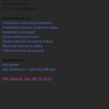
DIČ: 2023568063
IČ DPH: SK2023568063
Informácie pre vás
Všeobecné obchodné podmienky
Podmienky ochrany osobných údajov
Reklamačný poriadok
Chcem reklamovať tovar
Chcem odstúpiť od kúpnej zmluvy
Možnosti dopravy a platby
Veľkoobchodná spolupráca
Spoznajte nás
Náš príbeh
Náš showroom - Liptovský Mikuláš
PRIJÍMAME ONLINE PLATBY