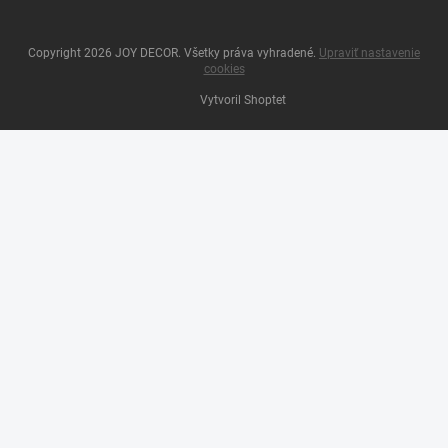
Copyright 2026
JOY DECOR
. Všetky práva vyhradené.
Upraviť nastavenie
cookies
Vytvoril Shoptet