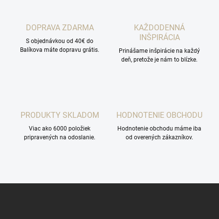
DOPRAVA ZDARMA
KAŽDODENNÁ
INŠPIRÁCIA
S objednávkou od 40€ do
Balíkova máte dopravu grátis.
Prinášame inšpirácie na každý
deň, pretože je nám to blízke.
PRODUKTY SKLADOM
HODNOTENIE OBCHODU
Viac ako 6000 položiek
Hodnotenie obchodu máme iba
pripravených na odoslanie.
od overených zákazníkov.
Z
á
p