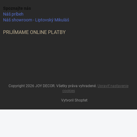
Spoznajte nás
Náš príbeh
Náš showroom - Liptovský Mikuláš
PRIJÍMAME ONLINE PLATBY
Copyright 2026
JOY DECOR
. Všetky práva vyhradené.
Upraviť nastavenie
cookies
Vytvoril Shoptet