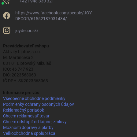
+421 948 330 321
https://www.facebook.com/people/JOY-
DECOR/61552187031434/
joydecor.sk/
Prevádzkovateľ eshopu
Aktivity Liptov, s.r.o.
M. Martinčeka 2
031 01 Liptovský Mikuláš
IČO: 46 747 923
DIČ: 2023568063
IČ DPH: SK2023568063
Informácie pre vás
Všeobecné obchodné podmienky
Podmienky ochrany osobných údajov
Reklamačný poriadok
Chcem reklamovať tovar
Chcem odstúpiť od kúpnej zmluvy
Možnosti dopravy a platby
Veľkoobchodná spolupráca