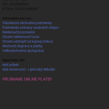
DIČ: 2023568063
IČ DPH: SK2023568063
Informácie pre vás
Všeobecné obchodné podmienky
Podmienky ochrany osobných údajov
Reklamačný poriadok
Chcem reklamovať tovar
Chcem odstúpiť od kúpnej zmluvy
Možnosti dopravy a platby
Veľkoobchodná spolupráca
Spoznajte nás
Náš príbeh
Náš showroom - Liptovský Mikuláš
PRIJÍMAME ONLINE PLATBY