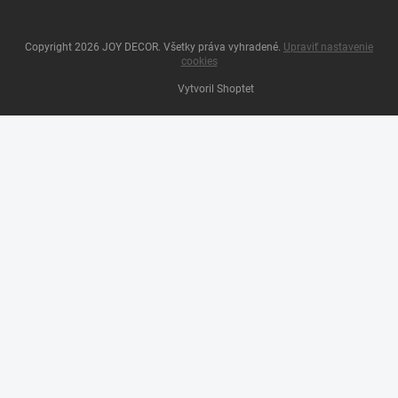
Copyright 2026
JOY DECOR
. Všetky práva vyhradené.
Upraviť nastavenie
cookies
Vytvoril Shoptet