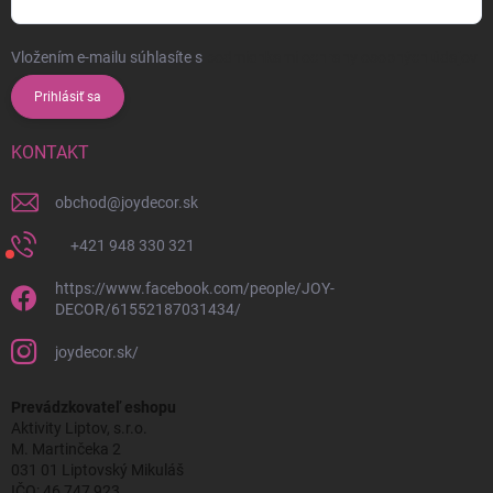
Vložením e-mailu súhlasíte s
podmienkami ochrany osobných údajov
Prihlásiť sa
KONTAKT
obchod
@
joydecor.sk
+421 948 330 321
https://www.facebook.com/people/JOY-
DECOR/61552187031434/
joydecor.sk/
Prevádzkovateľ eshopu
Aktivity Liptov, s.r.o.
M. Martinčeka 2
031 01 Liptovský Mikuláš
IČO: 46 747 923