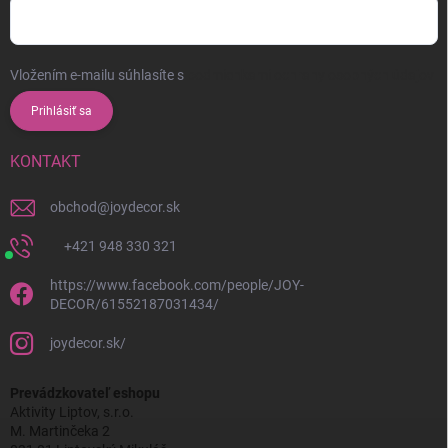
Vložením e-mailu súhlasíte s
podmienkami ochrany osobných údajov
Prihlásiť sa
KONTAKT
obchod
@
joydecor.sk
+421 948 330 321
https://www.facebook.com/people/JOY-
DECOR/61552187031434/
joydecor.sk/
Prevádzkovateľ eshopu
Aktivity Liptov, s.r.o.
M. Martinčeka 2