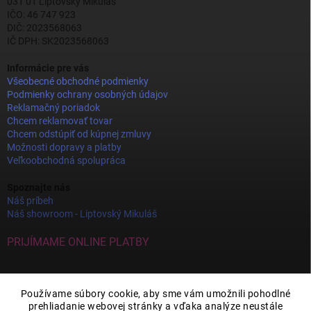
031 01 Liptovský Mikuláš
IČO: 46 747 923
DIČ: 2023568063
IČ DPH: SK2023568063
Informácie pre vás
Všeobecné obchodné podmienky
Podmienky ochrany osobných údajov
Reklamačný poriadok
Chcem reklamovať tovar
Chcem odstúpiť od kúpnej zmluvy
Možnosti dopravy a platby
Veľkoobchodná spolupráca
Spoznajte nás
Náš príbeh
Náš showroom - Liptovský Mikuláš
PRIJÍMAME ONLINE PLATBY
Používame súbory cookie, aby sme vám umožnili pohodlné
prehliadanie webovej stránky a vďaka analýze neustále