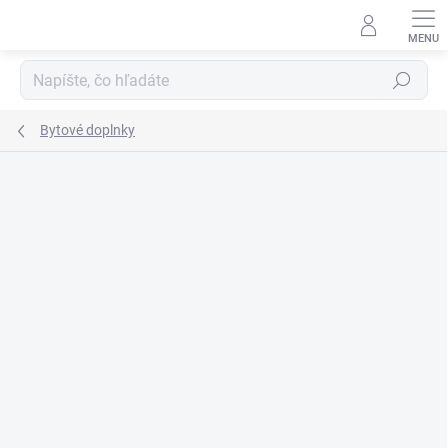
Prejsť
na
obsah
Hľadať
Bytové doplnky