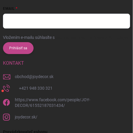
EMAIL
Vložením e-mailu súhlasíte s
podmienkami ochrany osobných údajov
Prihlásiť sa
KONTAKT
obchod
@
joydecor.sk
+421 948 330 321
https://www.facebook.com/people/JOY-
DECOR/61552187031434/
joydecor.sk/
Prevádzkovateľ eshopu