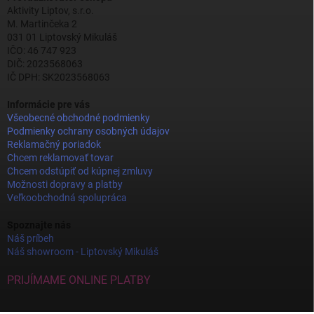
Aktivity Liptov, s.r.o.
M. Martinčeka 2
031 01 Liptovský Mikuláš
IČO: 46 747 923
DIČ: 2023568063
IČ DPH: SK2023568063
Informácie pre vás
Všeobecné obchodné podmienky
Podmienky ochrany osobných údajov
Reklamačný poriadok
Chcem reklamovať tovar
Chcem odstúpiť od kúpnej zmluvy
Možnosti dopravy a platby
Veľkoobchodná spolupráca
Spoznajte nás
Náš príbeh
Náš showroom - Liptovský Mikuláš
PRIJÍMAME ONLINE PLATBY