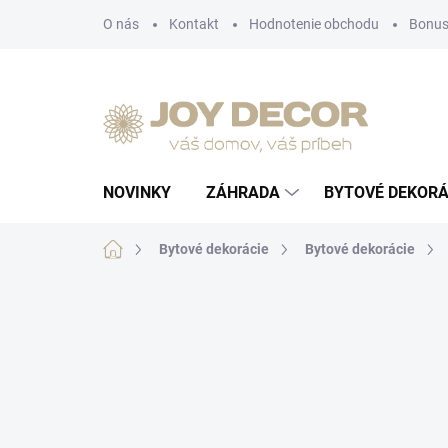
Prejsť
O nás
Kontakt
Hodnotenie obchodu
Bonus
na
obsah
NOVINKY
ZÁHRADA
BYTOVÉ DEKORÁ
Domov
Bytové dekorácie
Bytové dekorácie