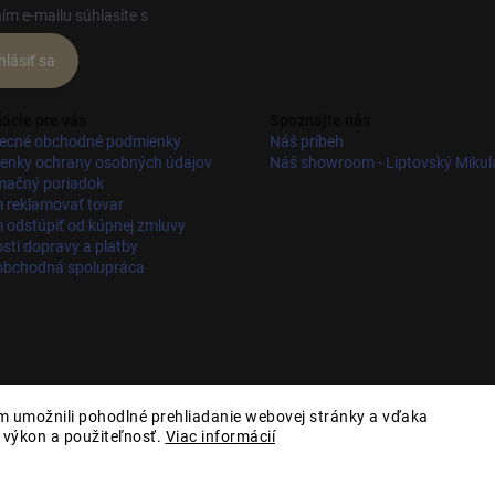
ím e-mailu súhlasíte s
podmienkami ochrany osobných údajov
hlásiť sa
ácie pre vás
Spoznajte nás
ecné obchodné podmienky
Náš príbeh
enky ochrany osobných údajov
Náš showroom - Liptovský Mikul
mačný poriadok
 reklamovať tovar
odstúpiť od kúpnej zmluvy
ti dopravy a platby
obchodná spolupráca
 umožnili pohodlné prehliadanie webovej stránky a vďaka
, výkon a použiteľnosť.
Viac informácií
praviť nastavenie cookies