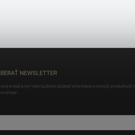
BERAŤ NEWSLETTER
 svoj e-mail a my Vám budeme zasielať informácie o nových produktoch 
 e-shope.