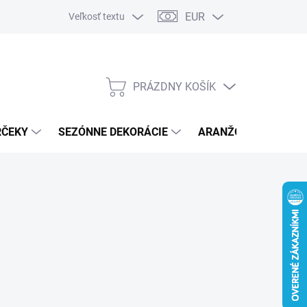
EUR
Veľkosť textu
PRÁZDNY KOŠÍK
NÁKUPNÝ
KOŠÍK
RČEKY
SEZÓNNE DEKORÁCIE
ARANŽOVACÍ MATER