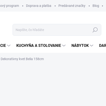
ový program
Doprava a platba
Predávané značky
Blog
Hľadať
CIE
KUCHYŇA A STOLOVANIE
NÁBYTOK
DA
Dekoratívny kvet Belia 158cm