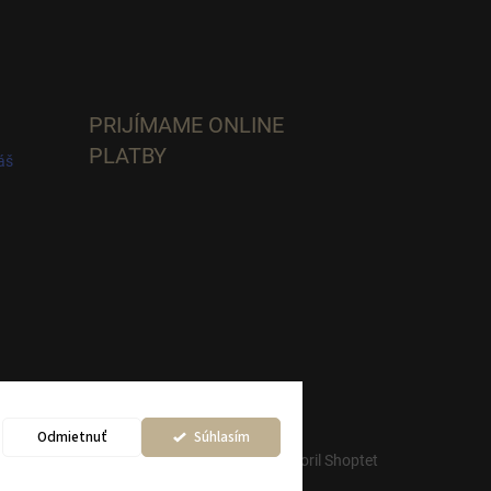
PRIJÍMAME ONLINE
PLATBY
áš
Odmietnuť
Súhlasím
Vytvoril Shoptet