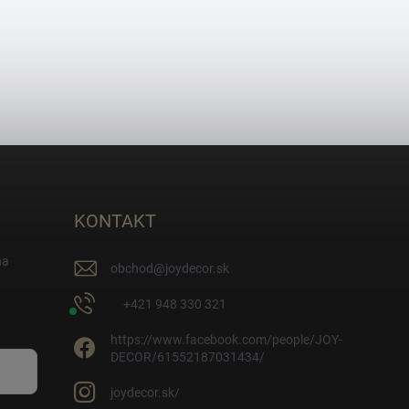
KONTAKT
na
obchod
@
joydecor.sk
+421 948 330 321
https://www.facebook.com/people/JOY-
DECOR/61552187031434/
joydecor.sk/