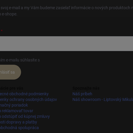
 svoj e-mail a my Vám budeme zasielať informácie o nových produktoch 
 e-shope.
ím e-mailu súhlasíte s
podmienkami ochrany osobných údajov
hlásiť sa
ácie pre vás
Spoznajte nás
ecné obchodné podmienky
Náš príbeh
enky ochrany osobných údajov
Náš showroom - Liptovský Mikul
mačný poriadok
 reklamovať tovar
odstúpiť od kúpnej zmluvy
ti dopravy a platby
obchodná spolupráca