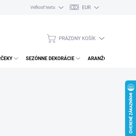
EUR
Veľkosť textu
PRÁZDNY KOŠÍK
NÁKUPNÝ
KOŠÍK
RČEKY
SEZÓNNE DEKORÁCIE
ARANŽOVACÍ MATER