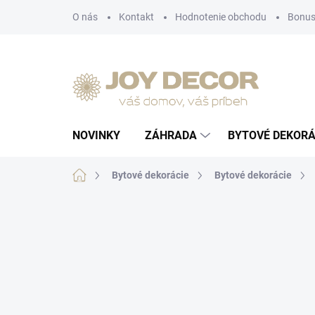
Prejsť
O nás
Kontakt
Hodnotenie obchodu
Bonus
na
obsah
NOVINKY
ZÁHRADA
BYTOVÉ DEKORÁ
Domov
Bytové dekorácie
Bytové dekorácie