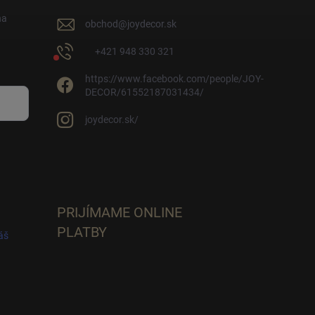
na
obchod
@
joydecor.sk
+421 948 330 321
https://www.facebook.com/people/JOY-
DECOR/61552187031434/
joydecor.sk/
PRIJÍMAME ONLINE
PLATBY
áš