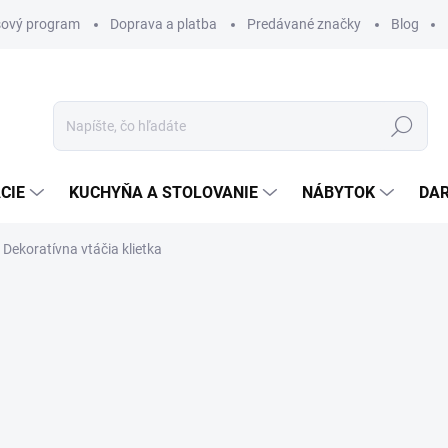
ový program
Doprava a platba
Predávané značky
Blog
Hľadať
CIE
KUCHYŇA A STOLOVANIE
NÁBYTOK
DA
Dekoratívna vtáčia klietka