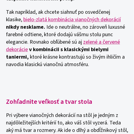
Tak napríklad, ak chcete siahnuť po osvedčenej
klasike,
bielo-zlatá kombinácia vianočných dekorácií
nikdy nesklame.
Ide o neutrálne, no zároveň luxusné
farebné odtiene, ktoré dodajú vášmu stolu punc
elegancie. Rovnako obľúbené sú aj
zelené a červené
dekorácie
v kombinácii s klasickými bielymi
taniermi,
ktoré krásne kontrastujú so živým ihličím a
navodia klasickú vianočnú atmosféru.
Zohľadnite veľkosť a tvar stola
Pri výbere vianočných dekorácií na stôl je jedným z
najdôležitejších kritérií to, ako váš stôl vyzerá. Teda
aký má tvar a rozmery. Ak ide o dlhý a obdĺžnikový stôl,