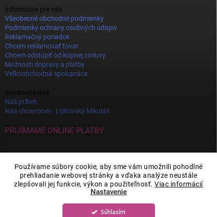
Informácie pre vás
Všeobecné obchodné podmienky
Podmienky ochrany osobných údajov
Reklamačný poriadok
Chcem reklamovať tovar
Chcem odstúpiť od kúpnej zmluvy
Možnosti dopravy a platby
Veľkoobchodná spolupráca
Spoznajte nás
Náš príbeh
Náš showroom - Liptovský Mikuláš
PRIJÍMAME ONLINE PLATBY
Používame súbory cookie, aby sme vám umožnili pohodlné
prehliadanie webovej stránky a vďaka analýze neustále
zlepšovali jej funkcie, výkon a použiteľnosť.
Viac informácií
Nastavenie
Súhlasím
Copyright 2026
JOY DECOR
. Všetky práva vyhradené.
Upraviť nastavenie