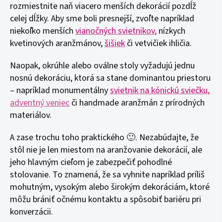
rozmiestnite naň viacero menších dekorácií pozdĺž
celej dĺžky. Aby sme boli presnejší, zvoľte napríklad
niekoľko menších
vianočných svietnikov
,
nízkych
kvetinových aranžmánov,
šišiek
či vetvičiek ihličia.
Naopak, okrúhle alebo oválne stoly vyžadujú jednu
nosnú dekoráciu, ktorá sa stane dominantou priestoru
– napríklad monumentálny
svietnik na kónickú sviečku
,
adventný veniec
či handmade aranžmán z prírodných
materiálov.
A zase trochu toho praktického 🙂. Nezabúdajte, že
stôl nie je len miestom na aranžovanie dekorácií, ale
jeho hlavným cieľom je zabezpečiť pohodlné
stolovanie. To znamená, že sa vyhnite napríklad príliš
mohutným, vysokým alebo širokým dekoráciám, ktoré
môžu brániť očnému kontaktu a spôsobiť bariéru pri
konverzácii.