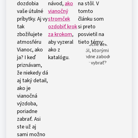
dozdobia
návod,
ako
na stôl. V
vaše útulné
vianočný
tomto
príbytky. Aj vy
stromček
článku som
tak
ozdobiť krok
si preto
zbožňujete
za krokom
,
posvietil na
atmosféru
aby vyzeral
tieto témy:
Vianoc, ako
ako z
ja? I keď
katalógu.
priznávam,
že niekedy dá
aj taký detail,
ako je
vianočná
výzdoba,
poriadne
zabrať. Asi
ste už aj
sami možno