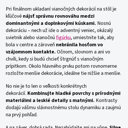
Pri finálnom ukladaní vianočných dekorácií na stôl je
kľúčové
nájsť správnu rovnováhu medzi
dominantnými a doplnkovými kúskami.
Nosnú
dekoráciu – nech už ide o adventný veniec, okázalý
svietnik alebo vianočnú
figúrku
, umiestnite tak, aby
bola v centre a zároveň
nebránila hosťom vo
vzájomnom kontakte.
Očnom, slovnom a ani vo
chvíli, kedy si budú chcieť štrgnúť s vianočným
prípitkom. Okolo hlavného prvku potom rovnomerne
rozložte menšie dekorácie, ideálne tie nižšie a menšie.
No nie je to len o veľkosti konkrétnych
dekorácií.
Kombinujte hladké povrchy s prírodnými
materiálmi a lesklé detaily s matnými.
Kontrasty
dodajú vášmu slávnostnému stolu dynamiku a zaujmú
na prvý pohľad.
A na záver, dobrá rada. Nezabúdajte ani na vône.
Silne