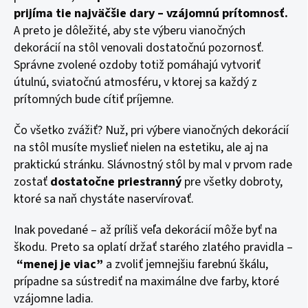
prijíma tie najväčšie dary – vzájomnú prítomnosť.
A preto je dôležité, aby ste výberu vianočných
dekorácií na stôl venovali dostatočnú pozornosť.
Správne zvolené ozdoby totiž pomáhajú vytvoriť
útulnú, sviatočnú atmosféru, v ktorej sa každý z
prítomných bude cítiť príjemne.
Čo všetko zvážiť? Nuž, pri výbere vianočných dekorácií
na stôl musíte myslieť nielen na estetiku, ale aj na
praktickú stránku. Slávnostný stôl by mal v prvom rade
zostať
dostatočne priestranný
pre všetky dobroty,
ktoré sa naň chystáte naservírovať.
Inak povedané – až príliš veľa dekorácií môže byť na
škodu. Preto sa oplatí držať starého zlatého pravidla –
“menej je viac”
a zvoliť jemnejšiu farebnú škálu,
prípadne sa sústrediť na maximálne dve farby, ktoré
vzájomne ladia.