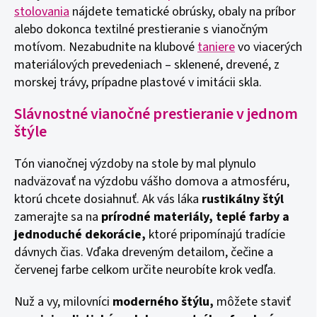
stolovania
nájdete tematické obrúsky, obaly na príbor
alebo dokonca textilné prestieranie s vianočným
motívom. Nezabudnite na klubové
taniere
vo viacerých
materiálových prevedeniach – sklenené, drevené, z
morskej trávy, prípadne plastové v imitácii skla.
Slávnostné vianočné prestieranie v jednom
štýle
Tón vianočnej výzdoby na stole by mal plynulo
nadväzovať na výzdobu vášho domova a atmosféru,
ktorú chcete dosiahnuť. Ak vás láka
rustikálny štýl
zamerajte sa na
prírodné materiály, teplé farby a
jednoduché dekorácie,
ktoré pripomínajú tradície
dávnych čias. Vďaka dreveným detailom, čečine a
červenej farbe celkom určite neurobíte krok vedľa.
Nuž a vy, milovníci
moderného štýlu,
môžete staviť