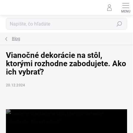
Prejsť
na
obsah
Hľadať
Blog
Vianočné dekorácie na stôl,
ktorými rozhodne zabodujete. Ako
ich vybrať?
20.12.2024