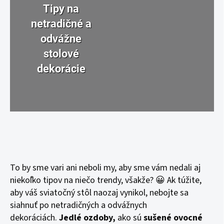
Tipy na
netradičné a
odvážne
stolové
dekorácie
To by sme vari ani neboli my, aby sme vám nedali aj
niekoľko tipov na niečo trendy, všakže? 😀 Ak túžite,
aby váš sviatočný stôl naozaj vynikol, nebojte sa
siahnuť po netradičných a odvážnych
dekoráciách.
Jedlé ozdoby,
ako sú
sušené ovocné