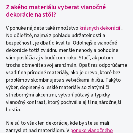
Z akého materiálu vyberať vianočné
dekorácie na stôl?
V ponuke nájdete také množstvo
krásnych dekorácií
…
No dôležité, najmä z pohľadu udržateľnosti a
bezpečnosti, je dbať o kvalitu. Odolnejšie vianočné
dekorácie totiž zvládnu menšie nehody a pohodlne
vám poslúžia aj v budúcom roku. Stačí, ak potom
trocha obmeníte svoj aranžmán. Opäť raz odporúčame
vsadiť na prírodné materiály, ako je drevo, ktoré bez
problémov skombinujete s vetvičkami ihličia. Takýto
výber, doplnený o lesklé materiály so zlatými či
striebornými akcentmi, vytvorí pútavý a typicky
vianočný kontrast, ktorý pochvália aj tí najnáročnejší
hostia.
Nie sú to však len dekorácie, kde by ste sa mali
zamyslieť nad materiálom. V
ponuke vianočného