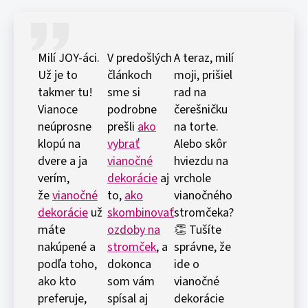
Milí JOY-áci.
V predošlých
A teraz, milí
Už je to
článkoch
moji, prišiel
takmer tu!
sme si
rad na
Vianoce
podrobne
čerešničku
neúprosne
prešli
ako
na torte.
klopú na
vybrať
Alebo skôr
dvere a ja
vianočné
hviezdu na
verím,
dekorácie
aj
vrchole
že
vianočné
to,
ako
vianočného
dekorácie
už
skombinovať
stromčeka?
máte
ozdoby na
👏 Tušíte
nakúpené a
stromček
, a
správne, že
podľa toho,
dokonca
ide o
ako kto
som vám
vianočné
preferuje,
spísal aj
dekorácie