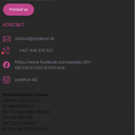
Prihlásiť sa
KONTAKT
obchod
@
joydecor.sk
+421 948 330 321
https://www.facebook.com/people/JOY-
DECOR/61552187031434/
joydecor.sk/
Prevádzkovateľ eshopu
Aktivity Liptov, s.r.o.
M. Martinčeka 2
031 01 Liptovský Mikuláš
IČO: 46 747 923
DIČ: 2023568063
IČ DPH: SK2023568063