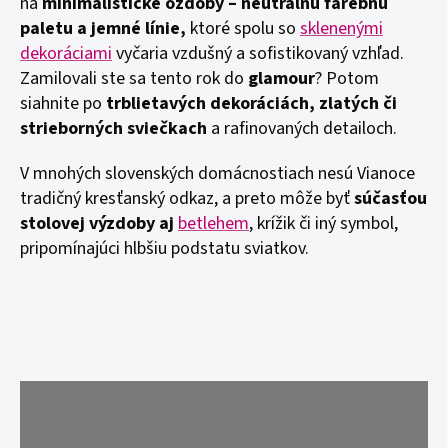
na
minimalistické ozdoby – neutrálnu farebnú
paletu a jemné línie,
ktoré spolu so
sklenenými
dekoráciami
vyčaria vzdušný a sofistikovaný vzhľad.
Zamilovali ste sa tento rok do
glamour
? Potom
siahnite po
trblietavých dekoráciách, zlatých či
strieborných sviečkach
a rafinovaných detailoch.
V mnohých slovenských domácnostiach nesú Vianoce
tradičný kresťanský odkaz, a preto môže byť
súčasťou
stolovej výzdoby aj
betlehem
, krížik či iný symbol,
pripomínajúci hlbšiu podstatu sviatkov.