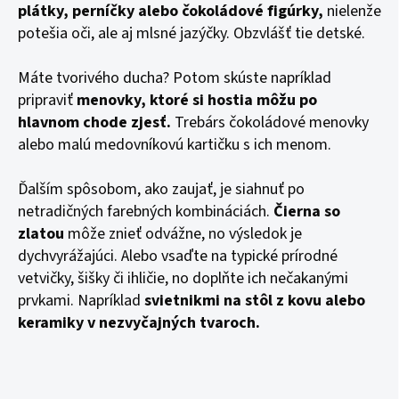
plátky, perníčky alebo čokoládové figúrky,
nielenže
potešia oči, ale aj mlsné jazýčky. Obzvlášť tie detské.
Máte tvorivého ducha? Potom skúste napríklad
pripraviť
menovky, ktoré si hostia môžu po
hlavnom chode zjesť.
Trebárs čokoládové menovky
alebo malú medovníkovú kartičku s ich menom.
Ďalším spôsobom, ako zaujať, je siahnuť po
netradičných farebných kombináciách.
Čierna so
zlatou
môže znieť odvážne, no výsledok je
dychvyrážajúci. Alebo vsaďte na typické prírodné
vetvičky, šišky či ihličie, no doplňte ich nečakanými
prvkami. Napríklad
svietnikmi na stôl z kovu alebo
keramiky
v nezvyčajných tvaroch.