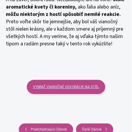
aromatické kvety či koreniny,
ako ľalia alebo aníz,
môžu niektorým z hostí spôsobiť nemilé reakcie.
Preto voľte skôr tie jemnejšie, aby bol váš vianočný
stôl nielen krásny, ale v každom smere aj príjemný pre
všetkých hostí. A my veríme, že aj vďaka týmto našim
tipom a radám presne taký v tento rok vykúzlite!
VYBRAŤ VIANOČNÉ DEKORÁCIE NA STÔL
Predchádzajúci článok
Ďalší článok