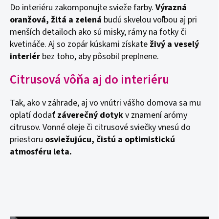
Do interiéru zakomponujte svieže farby.
Výrazná
oranžová, žltá a zelená
budú skvelou voľbou aj pri
menších detailoch ako sú misky, rámy na fotky či
kvetináče. Aj so zopár kúskami získate
živý a veselý
interiér
bez toho, aby pôsobil preplnene.
Citrusová vôňa aj do interiéru
Tak, ako v záhrade, aj vo vnútri vášho domova sa mu
oplatí dodať
záverečný dotyk
v znamení arómy
citrusov. Vonné oleje či citrusové sviečky vnesú do
priestoru
osviežujúcu, čistú a optimistickú
atmosféru leta.