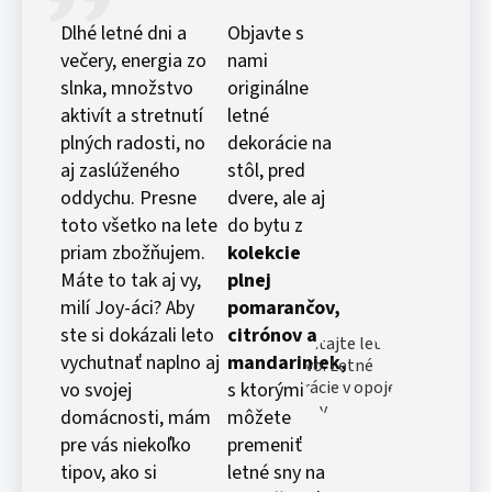
Dlhé letné dni a
Objavte s
večery, energia zo
nami
slnka, množstvo
originálne
aktivít a stretnutí
letné
plných radosti, no
dekorácie na
aj zaslúženého
stôl, pred
oddychu. Presne
dvere, ale aj
toto všetko na lete
do bytu z
priam zbožňujem.
kolekcie
Máte to tak aj vy,
plnej
milí Joy-áci? Aby
pomarančov,
ste si dokázali leto
citrónov a
vychutnať naplno aj
mandariniek,
vo svojej
s ktorými
domácnosti, mám
môžete
pre vás niekoľko
premeniť
tipov, ako si
letné sny na