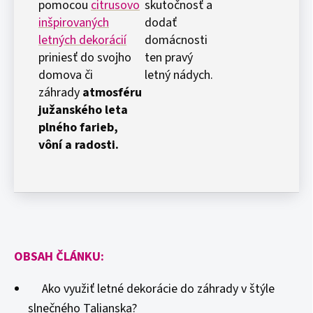
pomocou
citrusovo
skutočnosť a
inšpirovaných
dodať
letných dekorácií
domácnosti
priniesť do svojho
ten pravý
domova či
letný nádych.
záhrady
atmosféru
južanského leta
plného farieb,
vôní a radosti.
OBSAH ČLÁNKU:
Ako využiť letné dekorácie do záhrady v štýle
slnečného Talianska?