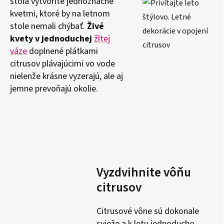
stola vytvoríte jednoznačne
kvetmi, ktoré by na letnom
stole nemali chýbať.
Živé
kvety v jednoduchej
žltej
váze
doplnené plátkami
citrusov plávajúcimi vo vode
nielenže krásne vyzerajú, ale aj
jemne prevoňajú okolie.
Vyzdvihnite vôňu
citrusov
Citrusové vône sú dokonale
svieže a k letu jednoducho