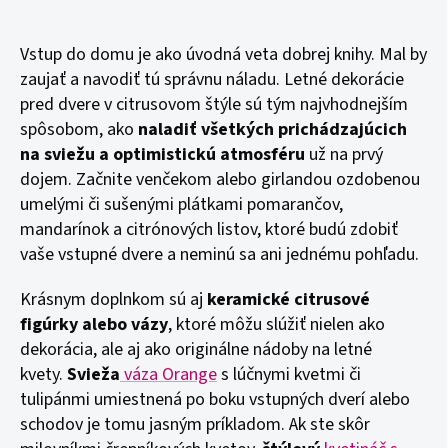
Vstup do domu je ako úvodná veta dobrej knihy. Mal by
zaujať a navodiť tú správnu náladu. Letné dekorácie
pred dvere v citrusovom štýle sú tým najvhodnejším
spôsobom, ako
naladiť všetkých prichádzajúcich
na sviežu a optimistickú atmosféru
už na prvý
dojem. Začnite venčekom alebo girlandou ozdobenou
umelými či sušenými plátkami pomarančov,
mandarínok a citrónových listov, ktoré budú zdobiť
vaše vstupné dvere a neminú sa ani jednému pohľadu.
Krásnym doplnkom sú aj
keramické citrusové
figúrky
alebo vázy
, ktoré môžu slúžiť nielen ako
dekorácia, ale aj ako originálne nádoby na letné
kvety.
Svieža
váza Orange
s lúčnymi kvetmi či
tulipánmi umiestnená po boku vstupných dverí alebo
schodov je tomu jasným príkladom. Ak ste skôr