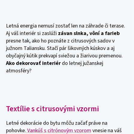
Letná energia nemusí zostať len na záhrade či terase.
Aj váš interiér si zaslúži
závan slnka, vôní a farieb
presne tak, ako ho poznáte z citrusových sadov v
južnom Taliansku. Stačí pár šikovných kúskov a aj
obyčajný kútik prekvapí sviežou a žiarivou premenou.
Ako dekorovať interiér
do letnej južanskej
atmosféry?
Textílie s citrusovými vzormi
Letné dekorácie do bytu môžu začať práve na
pohovke.
Vankúš s citrónovým vzorom
vnesie na váš