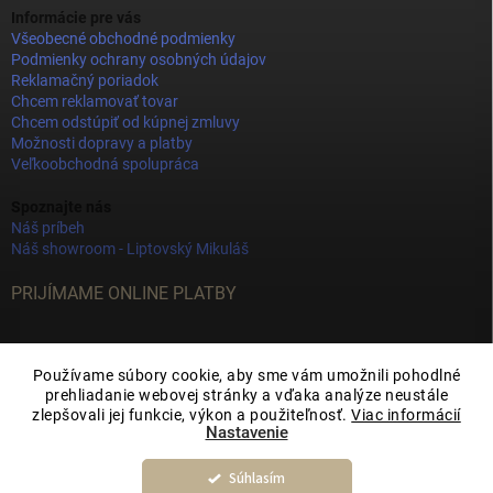
Informácie pre vás
Všeobecné obchodné podmienky
Podmienky ochrany osobných údajov
Reklamačný poriadok
Chcem reklamovať tovar
Chcem odstúpiť od kúpnej zmluvy
Možnosti dopravy a platby
Veľkoobchodná spolupráca
Spoznajte nás
Náš príbeh
Náš showroom - Liptovský Mikuláš
PRIJÍMAME ONLINE PLATBY
Používame súbory cookie, aby sme vám umožnili pohodlné
prehliadanie webovej stránky a vďaka analýze neustále
zlepšovali jej funkcie, výkon a použiteľnosť.
Viac informácií
Nastavenie
Súhlasím
Copyright 2026
JOY DECOR
. Všetky práva vyhradené.
Upraviť nastavenie