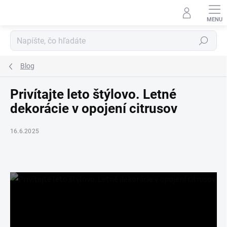
Prejsť
na
obsah
Hľadať
Blog
Privítajte leto štýlovo. Letné
dekorácie v opojení citrusov
16.6.2025