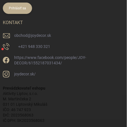
Prihlásiť sa
KONTAKT
obchod
@
joydecor.sk
+421 948 330 321
https://www.facebook.com/people/JOY-
DECOR/61552187031434/
joydecor.sk/
Prevádzkovateľ eshopu
Aktivity Liptov, s.r.o.
M. Martinčeka 2
031 01 Liptovský Mikuláš
IČO: 46 747 923
DIČ: 2023568063
IČ DPH: SK2023568063