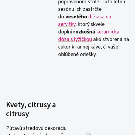
pripravenom stole. Túto letnú
sezónu ich zastrčte
do
veselého
držiaka na
servítky
, ktorý skvele
doplní
rozkošná
keramicka
dóza s lyžičkou
ako stvorená na
cukor k rannej káve, či vaše
obľúbené oriešky.
Kvety, citrusy a
citrusy
Pútavú stredovú dekoráciu