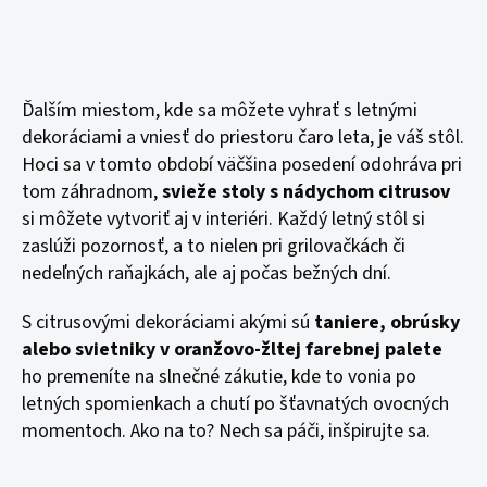
Ďalším miestom, kde sa môžete vyhrať s letnými
dekoráciami a vniesť do priestoru čaro leta, je váš stôl.
Hoci sa v tomto období väčšina posedení odohráva pri
tom záhradnom,
svieže stoly s nádychom citrusov
si môžete vytvoriť aj v interiéri. Každý letný stôl si
zaslúži pozornosť, a to nielen pri grilovačkách či
nedeľných raňajkách, ale aj počas bežných dní.
S citrusovými dekoráciami akými sú
taniere, obrúsky
alebo svietniky v oranžovo-žltej farebnej palete
ho premeníte na slnečné zákutie, kde to vonia po
letných spomienkach a chutí po šťavnatých ovocných
momentoch. Ako na to? Nech sa páči, inšpirujte sa.