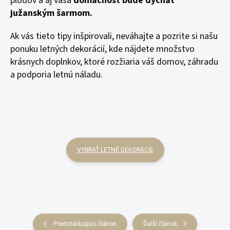
plodov a aj vaša
domácnosť bude dýchať
južanským šarmom.
Ak vás tieto tipy inšpirovali, neváhajte a pozrite si našu
ponuku letných dekorácií, kde nájdete množstvo
krásnych doplnkov, ktoré rozžiaria váš domov, záhradu
a podporia letnú náladu.
VYBRAŤ LETNÉ DEKORÁCIE
Predchádzajúci článok
Ďalší článok