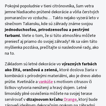
Pokojné popoludnie v tieni citrónovníka, šum vetra
jemne hladiaceho prútené dekorácie a vôňa čerstvých
pomarančov vo vzduchu… Takto nejako vyzerá leto v
slnečnom Taliansku, kde sú záhrady známe svojou
jednoduchosťou, prirodzenosťou a pestrými
farbami.
Viete o tom, že si túto atmosféru môžete
preniesť aj priamo do svojej záhrady? Ak sa vám táto
myšlienka pozdáva, prečítajte si nasledovné rady, ako
na to.
Základom sú letné dekorácie vo
výrazných farbách
ako žltá, oranžová a zelená,
ktoré doslova žiaria v
kombinácii s prírodnými materiálmi, ako je drevo alebo
prútie. Kvetináče a
vankúše
s motívom citrusov či
lístkov vytvoria nenútený a hravý dojem. Letné
limonády plné osvieženia môžete na svojej terase
servírovať v
dizajnovom krčahu
Orange
, ktorý bude
zároveň ideálnym dekoračným prvkom na záhradný