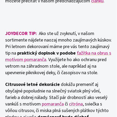
môžete prečítať v našom predchádzajúcom
článku
.
JOYDECOR TIP:
Ako ste už zvyknutí, v našom
sortimente nájdete naozaj mnoho zaujímavých kúskov.
Pri letnom dekorovaní máme pre vás tento zaujímavý
tip na
praktický doplnok v podobe
ťažítka na obrus s
motívom pomaranča
. Využijete ho ako ochranu pred
vetrom na záhradnom stole, ale napríklad aj na
upevnenie piknikovej deky, či časopisov na stole.
Citrusové letné dekorácie
dokážu premeniť aj
obyčajné popoludnie na slnečný sviatok plný vôní,
farieb a dobrej nálady. Stačí pár drobností ako veselý
vankúš s motívom
pomaranča
či
citróna
, sviečka s
vôňou citrusov, či miska plná sušených plátkov týchto