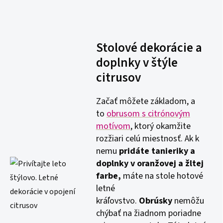
Stolové dekorácie a
doplnky v štýle
citrusov
Začať môžete základom, a
to
obrusom s citrónovým
motívom
, ktorý okamžite
rozžiari celú miestnosť. Ak k
nemu
pridáte tanieriky a
doplnky v oranžovej a žltej
farbe,
máte na stole hotové
letné
kráľovstvo.
Obrúsky
nemôžu
chýbať na žiadnom poriadne