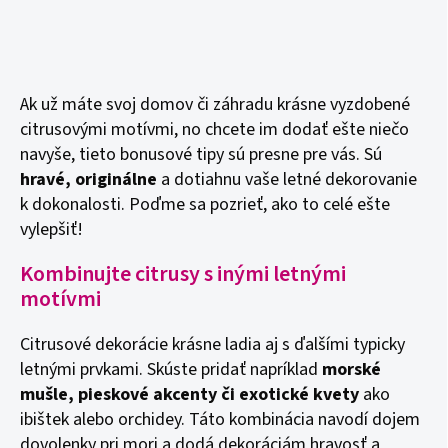
Ak už máte svoj domov či záhradu krásne vyzdobené
citrusovými motívmi, no chcete im dodať ešte niečo
navyše, tieto bonusové tipy sú presne pre vás. Sú
hravé, originálne
a dotiahnu vaše letné dekorovanie
k dokonalosti. Poďme sa pozrieť, ako to celé ešte
vylepšiť!
Kombinujte citrusy s inými letnými
motívmi
Citrusové dekorácie krásne ladia aj s ďalšími typicky
letnými prvkami. Skúste pridať napríklad
morské
mušle, pieskové akcenty či exotické kvety
ako
ibištek alebo orchidey. Táto kombinácia navodí dojem
dovolenky pri mori a dodá dekoráciám hravosť a