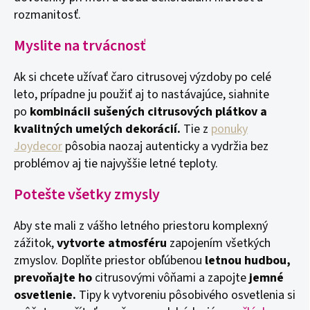
rozmanitosť.
Myslite na trvácnosť
Ak si chcete užívať čaro citrusovej výzdoby po celé
leto, prípadne ju použiť aj to nastávajúce, siahnite
po
kombinácii sušených citrusových plátkov a
kvalitných umelých dekorácií.
Tie z
ponuky
Joydecor
pôsobia naozaj autenticky a vydržia bez
problémov aj tie najvyššie letné teploty.
Potešte všetky zmysly
Aby ste mali z vášho letného priestoru komplexný
zážitok,
vytvorte atmosféru
zapojením všetkých
zmyslov. Doplňte priestor obľúbenou
letnou hudbou,
prevoňajte ho
citrusovými vôňami a zapojte
jemné
osvetlenie.
Tipy k vytvoreniu pôsobivého osvetlenia si