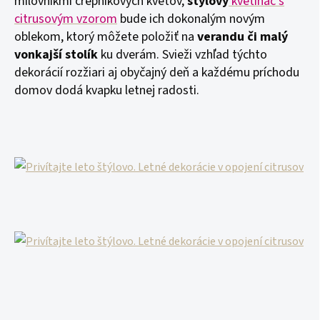
milovníkmi črepníkových kvetov,
štýlový
kvetináč s
citrusovým vzorom
bude ich dokonalým novým
oblekom, ktorý môžete položiť na
verandu či malý
vonkajší stolík
ku dverám. Svieži vzhľad týchto
dekorácií rozžiari aj obyčajný deň a každému príchodu
domov dodá kvapku letnej radosti.