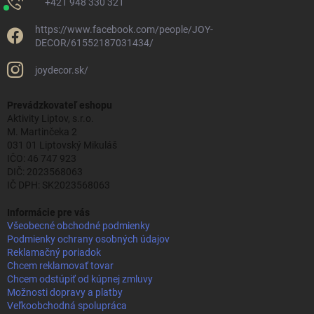
+421 948 330 321
https://www.facebook.com/people/JOY-
DECOR/61552187031434/
joydecor.sk/
Prevádzkovateľ eshopu
Aktivity Liptov, s.r.o.
M. Martinčeka 2
031 01 Liptovský Mikuláš
IČO: 46 747 923
DIČ: 2023568063
IČ DPH: SK2023568063
Informácie pre vás
Všeobecné obchodné podmienky
Podmienky ochrany osobných údajov
Reklamačný poriadok
Chcem reklamovať tovar
Chcem odstúpiť od kúpnej zmluvy
Možnosti dopravy a platby
Veľkoobchodná spolupráca