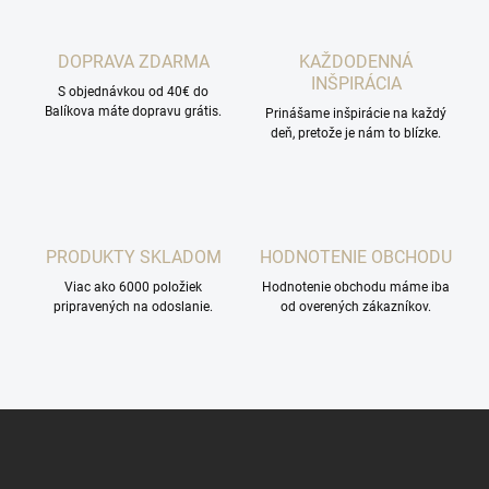
DOPRAVA ZDARMA
KAŽDODENNÁ
INŠPIRÁCIA
S objednávkou od 40€ do
Balíkova máte dopravu grátis.
Prinášame inšpirácie na každý
deň, pretože je nám to blízke.
PRODUKTY SKLADOM
HODNOTENIE OBCHODU
Viac ako 6000 položiek
Hodnotenie obchodu máme iba
pripravených na odoslanie.
od overených zákazníkov.
Z
á
p