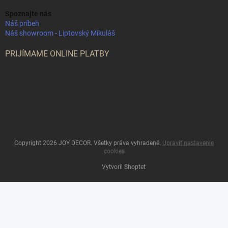
Spoznajte nás
Náš príbeh
Náš showroom - Liptovský Mikuláš
PRIJÍMAME ONLINE PLATBY
Copyright 2026
JOY DECOR
. Všetky práva vyhradené.
Upraviť nastavenie
cookies
Vytvoril Shoptet