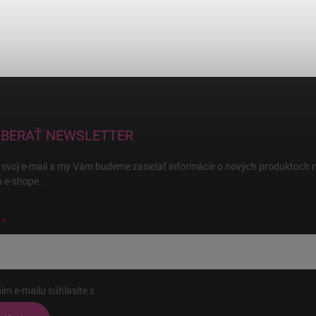
BERAŤ NEWSLETTER
 svoj e-mail a my Vám budeme zasielať informácie o nových produktoch 
 e-shope.
ím e-mailu súhlasíte s
podmienkami ochrany osobných údajov