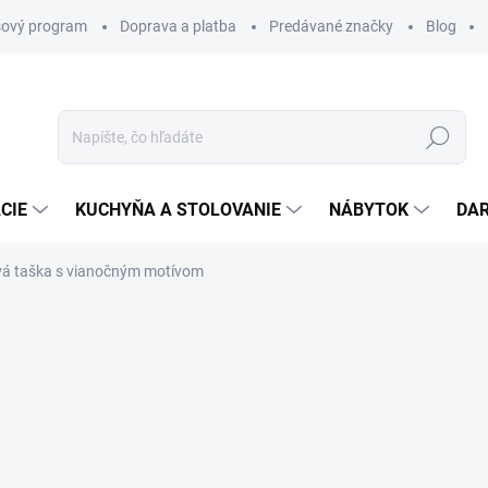
ový program
Doprava a platba
Predávané značky
Blog
Hľadať
CIE
KUCHYŇA A STOLOVANIE
NÁBYTOK
DA
á taška s vianočným motívom