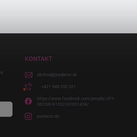
KONTAKT
na
obchod
@
joydecor.sk
+421 948 330 321
https://www.facebook.com/people/JOY-
DECOR/61552187031434/
joydecor.sk/