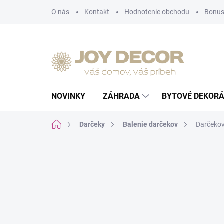
Prejsť
O nás
Kontakt
Hodnotenie obchodu
Bonus
na
obsah
NOVINKY
ZÁHRADA
BYTOVÉ DEKORÁ
Domov
Darčeky
Balenie darčekov
Darčekov