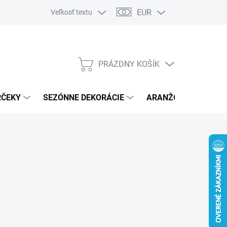
EUR
Veľkosť textu
PRÁZDNY KOŠÍK
NÁKUPNÝ
KOŠÍK
RČEKY
SEZÓNNE DEKORÁCIE
ARANŽOVACÍ MATER