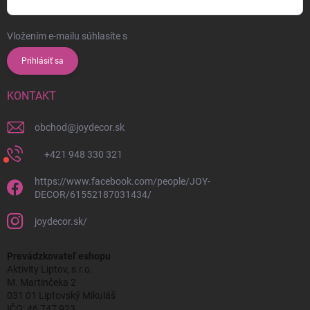
Vložením e-mailu súhlasíte s
podmienkami ochrany osobných údajov
Prihlásiť sa
KONTAKT
obchod
@
joydecor.sk
+421 948 330 321
https://www.facebook.com/people/JOY-
DECOR/61552187031434/
joydecor.sk/
Prevádzkovateľ eshopu
Aktivity Liptov, s.r.o.
M. Martinčeka 2
031 01 Liptovský Mikuláš
IČO: 46 747 923