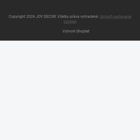
Copyright 2026
JOY DECOR
. Všetky práva vyhradené.
Upraviť nastavenie
cookies
Vytvoril Shoptet