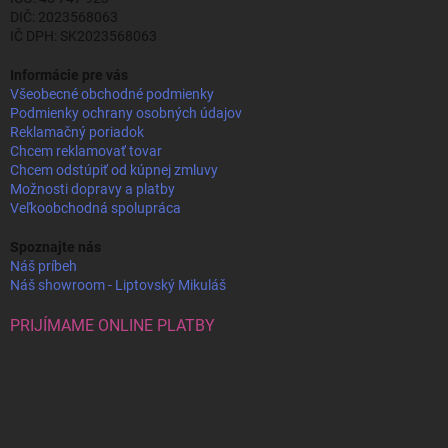
DIČ: 2023568063
IČ DPH: SK2023568063
Informácie pre vás
Všeobecné obchodné podmienky
Podmienky ochrany osobných údajov
Reklamačný poriadok
Chcem reklamovať tovar
Chcem odstúpiť od kúpnej zmluvy
Možnosti dopravy a platby
Veľkoobchodná spolupráca
Spoznajte nás
Náš príbeh
Náš showroom - Liptovský Mikuláš
PRIJÍMAME ONLINE PLATBY