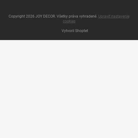
Copyright 2026
JOY DECOR
. Všetky práva vyhradené.
Upraviť nastavenie
cookies
Vytvoril Shoptet