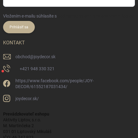
Vložením e-mailu súhlasíte s
podmienkami ochrany osobných údajov
Prihlásiť sa
KONTAKT
obchod
@
joydecor.sk
+421 948 330 321
https://www.facebook.com/people/JOY-
DECOR/61552187031434/
joydecor.sk/
Prevádzkovateľ eshopu
Aktivity Liptov, s.r.o.
M. Martinčeka 2
031 01 Liptovský Mikuláš
IČO: 46 747 923