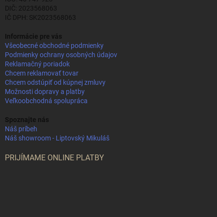
DIČ: 2023568063
IČ DPH: SK2023568063
Informácie pre vás
Všeobecné obchodné podmienky
Podmienky ochrany osobných údajov
Reklamačný poriadok
Chcem reklamovať tovar
Chcem odstúpiť od kúpnej zmluvy
Možnosti dopravy a platby
Veľkoobchodná spolupráca
Spoznajte nás
Náš príbeh
Náš showroom - Liptovský Mikuláš
PRIJÍMAME ONLINE PLATBY