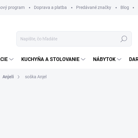
ový program
Doprava a platba
Predávané značky
Blog
Hľadať
CIE
KUCHYŇA A STOLOVANIE
NÁBYTOK
DA
Anjeli
soška Anjel