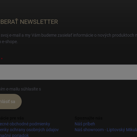
BERAŤ NEWSLETTER
 svoj e-mail a my Vám budeme zasielať informácie o nových produktoch 
 e-shope.
ím e-mailu súhlasíte s
podmienkami ochrany osobných údajov
hlásiť sa
ácie pre vás
Spoznajte nás
ecné obchodné podmienky
Náš príbeh
enky ochrany osobných údajov
Náš showroom - Liptovský Mikul
mačný poriadok