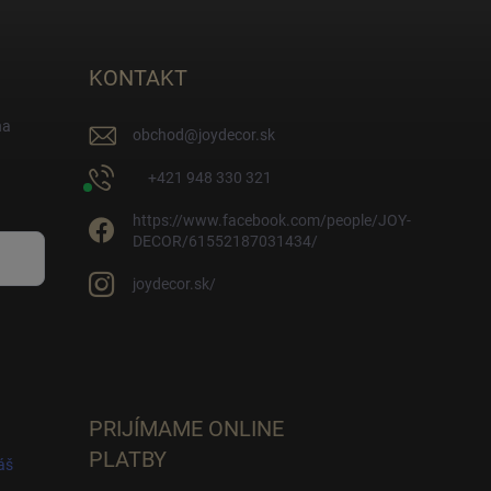
KONTAKT
na
obchod
@
joydecor.sk
+421 948 330 321
https://www.facebook.com/people/JOY-
DECOR/61552187031434/
joydecor.sk/
PRIJÍMAME ONLINE
PLATBY
áš