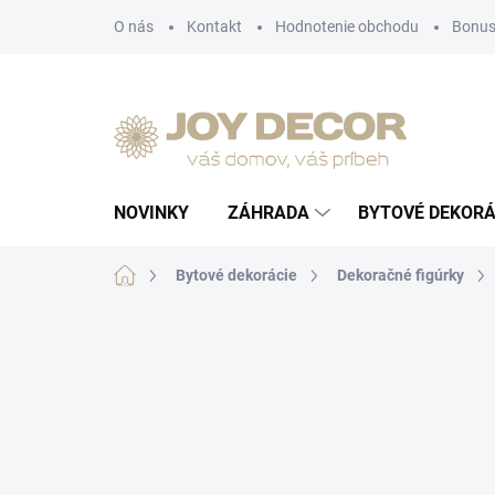
Prejsť
O nás
Kontakt
Hodnotenie obchodu
Bonus
na
obsah
NOVINKY
ZÁHRADA
BYTOVÉ DEKORÁ
Domov
Bytové dekorácie
Dekoračné figúrky