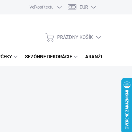
EUR
Veľkosť textu
PRÁZDNY KOŠÍK
NÁKUPNÝ
KOŠÍK
RČEKY
SEZÓNNE DEKORÁCIE
ARANŽOVACÍ MATER