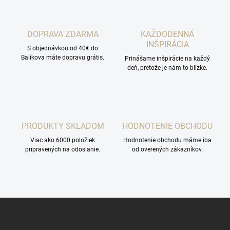
DOPRAVA ZDARMA
KAŽDODENNÁ
INŠPIRÁCIA
S objednávkou od 40€ do
Balíkova máte dopravu grátis.
Prinášame inšpirácie na každý
deň, pretože je nám to blízke.
PRODUKTY SKLADOM
HODNOTENIE OBCHODU
Viac ako 6000 položiek
Hodnotenie obchodu máme iba
pripravených na odoslanie.
od overených zákazníkov.
Z
á
p