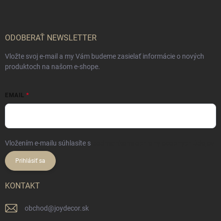
ä
t
i
e
ODOBERAŤ NEWSLETTER
Vložte svoj e-mail a my Vám budeme zasielať informácie o nových
produktoch na našom e-shope.
EMAIL
Vložením e-mailu súhlasíte s
podmienkami ochrany osobných údajov
Prihlásiť sa
KONTAKT
obchod
@
joydecor.sk