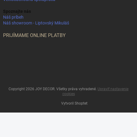
Spoznajte nás
Náš príbeh
Náš showroom - Liptovský Mikuláš
PRIJÍMAME ONLINE PLATBY
Copyright 2026
JOY DECOR
. Všetky práva vyhradené.
Upraviť nastavenie
cookies
Vytvoril Shoptet