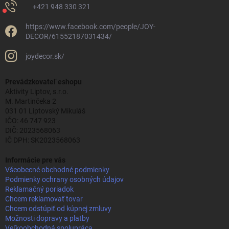
+421 948 330 321
https://www.facebook.com/people/JOY-
DECOR/61552187031434/
joydecor.sk/
Prevádzkovateľ eshopu
Aktivity Liptov, s.r.o.
M. Martinčeka 2
031 01 Liptovský Mikuláš
IČO: 46 747 923
DIČ: 2023568063
IČ DPH: SK2023568063
Informácie pre vás
Všeobecné obchodné podmienky
Podmienky ochrany osobných údajov
Reklamačný poriadok
Chcem reklamovať tovar
Chcem odstúpiť od kúpnej zmluvy
Možnosti dopravy a platby
Veľkoobchodná spolupráca