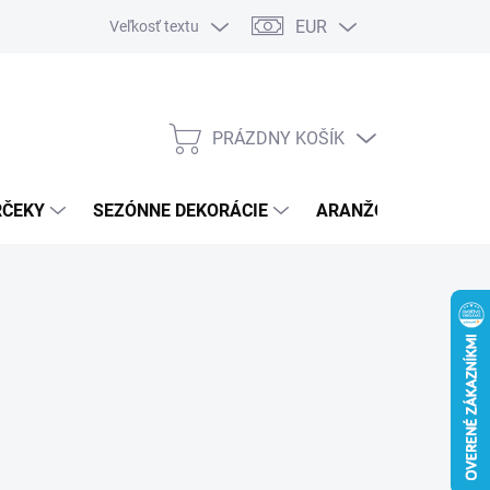
EUR
Veľkosť textu
PRÁZDNY KOŠÍK
NÁKUPNÝ
KOŠÍK
RČEKY
SEZÓNNE DEKORÁCIE
ARANŽOVACÍ MATER