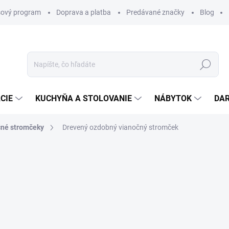
ový program
Doprava a platba
Predávané značky
Blog
Hľadať
CIE
KUCHYŇA A STOLOVANIE
NÁBYTOK
DA
né stromčeky
Drevený ozdobný vianočný stromček