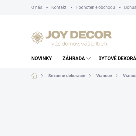
Prejsť
O nás
Kontakt
Hodnotenie obchodu
Bonus
na
obsah
NOVINKY
ZÁHRADA
BYTOVÉ DEKORÁ
Domov
Sezónne dekorácie
Vianoce
Vianoč