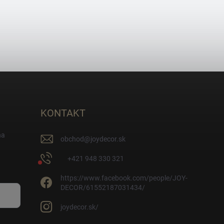
KONTAKT
na
obchod
@
joydecor.sk
+421 948 330 321
https://www.facebook.com/people/JOY-
DECOR/61552187031434/
joydecor.sk/