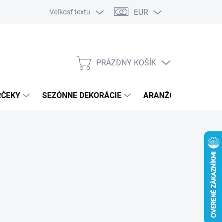
EUR
Veľkosť textu
PRÁZDNY KOŠÍK
NÁKUPNÝ
KOŠÍK
RČEKY
SEZÓNNE DEKORÁCIE
ARANŽOVACÍ MATER