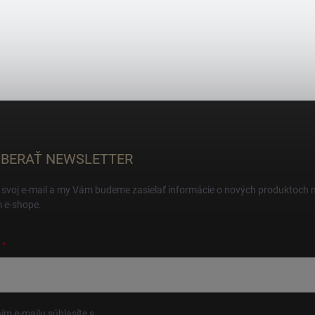
BERAŤ NEWSLETTER
 svoj e-mail a my Vám budeme zasielať informácie o nových produktoch 
 e-shope.
ím e-mailu súhlasíte s
podmienkami ochrany osobných údajov