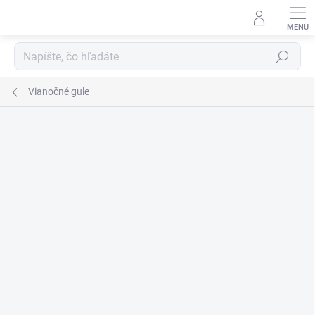
Prejsť
na
obsah
Hľadať
Vianočné gule