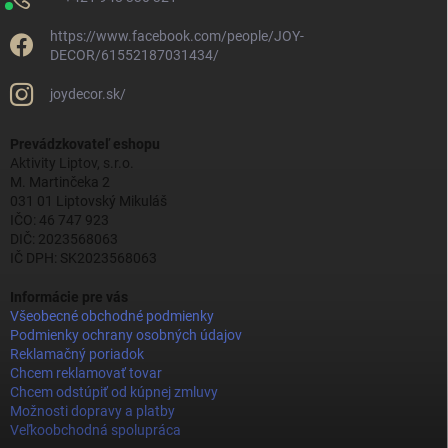
https://www.facebook.com/people/JOY-
DECOR/61552187031434/
joydecor.sk/
Prevádzkovateľ eshopu
Aktivity Liptov, s.r.o.
M. Martinčeka 2
031 01 Liptovský Mikuláš
IČO: 46 747 923
DIČ: 2023568063
IČ DPH: SK2023568063
Informácie pre vás
Všeobecné obchodné podmienky
Podmienky ochrany osobných údajov
Reklamačný poriadok
Chcem reklamovať tovar
Chcem odstúpiť od kúpnej zmluvy
Možnosti dopravy a platby
Veľkoobchodná spolupráca