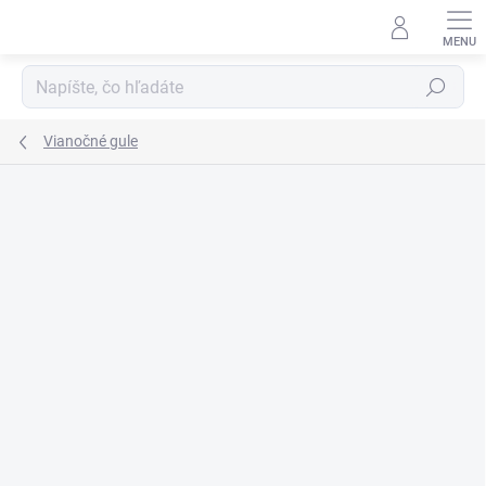
Prejsť
na
obsah
Hľadať
Vianočné gule