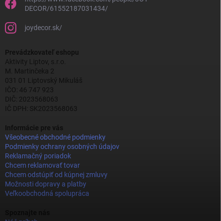
DECOR/61552187031434/
joydecor.sk/
Prevádzkovateľ eshopu
Aktivity Liptov, s.r.o.
M. Martinčeka 2
031 01 Liptovský Mikuláš
IČO: 46 747 923
DIČ: 2023568063
IČ DPH: SK2023568063
Informácie pre vás
Všeobecné obchodné podmienky
Podmienky ochrany osobných údajov
Reklamačný poriadok
Chcem reklamovať tovar
Chcem odstúpiť od kúpnej zmluvy
Možnosti dopravy a platby
Veľkoobchodná spolupráca
Spoznajte nás